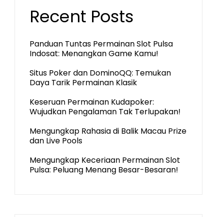
Recent Posts
Panduan Tuntas Permainan Slot Pulsa
Indosat: Menangkan Game Kamu!
Situs Poker dan DominoQQ: Temukan
Daya Tarik Permainan Klasik
Keseruan Permainan Kudapoker:
Wujudkan Pengalaman Tak Terlupakan!
Mengungkap Rahasia di Balik Macau Prize
dan Live Pools
Mengungkap Keceriaan Permainan Slot
Pulsa: Peluang Menang Besar-Besaran!