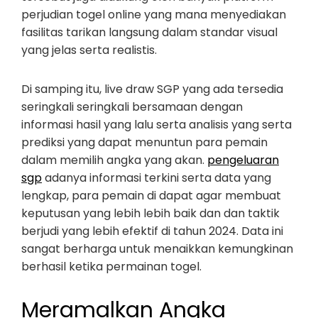
perjudian togel online yang mana menyediakan
fasilitas tarikan langsung dalam standar visual
yang jelas serta realistis.
Di samping itu, live draw SGP yang ada tersedia
seringkali seringkali bersamaan dengan
informasi hasil yang lalu serta analisis yang serta
prediksi yang dapat menuntun para pemain
dalam memilih angka yang akan.
pengeluaran
sgp
adanya informasi terkini serta data yang
lengkap, para pemain di dapat agar membuat
keputusan yang lebih lebih baik dan dan taktik
berjudi yang lebih efektif di tahun 2024. Data ini
sangat berharga untuk menaikkan kemungkinan
berhasil ketika permainan togel.
Meramalkan Angka