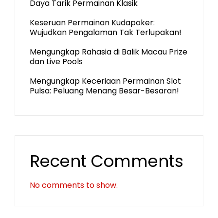
Daya Tarik Permainan Klasik
Keseruan Permainan Kudapoker:
Wujudkan Pengalaman Tak Terlupakan!
Mengungkap Rahasia di Balik Macau Prize
dan Live Pools
Mengungkap Keceriaan Permainan Slot
Pulsa: Peluang Menang Besar-Besaran!
Recent Comments
No comments to show.