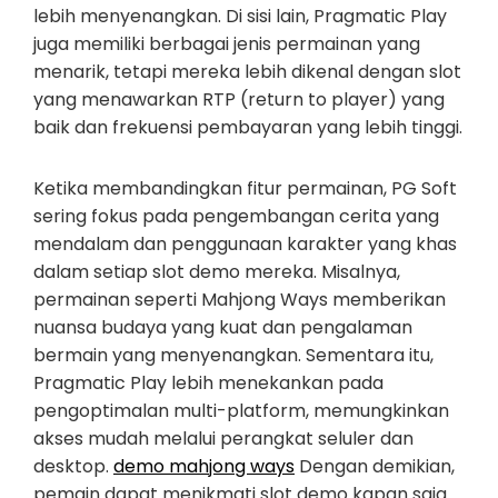
lebih menyenangkan. Di sisi lain, Pragmatic Play
juga memiliki berbagai jenis permainan yang
menarik, tetapi mereka lebih dikenal dengan slot
yang menawarkan RTP (return to player) yang
baik dan frekuensi pembayaran yang lebih tinggi.
Ketika membandingkan fitur permainan, PG Soft
sering fokus pada pengembangan cerita yang
mendalam dan penggunaan karakter yang khas
dalam setiap slot demo mereka. Misalnya,
permainan seperti Mahjong Ways memberikan
nuansa budaya yang kuat dan pengalaman
bermain yang menyenangkan. Sementara itu,
Pragmatic Play lebih menekankan pada
pengoptimalan multi-platform, memungkinkan
akses mudah melalui perangkat seluler dan
desktop.
demo mahjong ways
Dengan demikian,
pemain dapat menikmati slot demo kapan saja