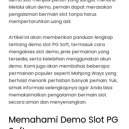
Melalui akun demo, pemain dapat merasakan
pengalaman bermain slot tanpa harus
mempertaruhkan uang asli.
Artikel ini akan memberikan panduan lengkap
tentang demo slot PG Soft, termasuk cara
mengakses slot demo, jenis permainan yang
tersedia, serta kelebihan menggunakan akun
demo. Kami juga akan membahas beberapa
permainan populer seperti Mahjong Ways yang
berhasil menarik perhatian banyak pemain. Yuk,
simak informasi selengkapnya agar Anda bisa
memaksimalkan pengalaman bermain slot
secara aman dan menyenangkan.
Memahami Demo Slot PG