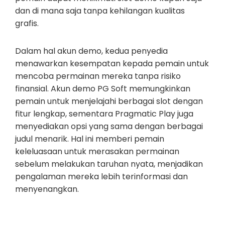
dan di mana saja tanpa kehilangan kualitas
grafis.
Dalam hal akun demo, kedua penyedia
menawarkan kesempatan kepada pemain untuk
mencoba permainan mereka tanpa risiko
finansial. Akun demo PG Soft memungkinkan
pemain untuk menjelajahi berbagai slot dengan
fitur lengkap, sementara Pragmatic Play juga
menyediakan opsi yang sama dengan berbagai
judul menarik. Hal ini memberi pemain
keleluasaan untuk merasakan permainan
sebelum melakukan taruhan nyata, menjadikan
pengalaman mereka lebih terinformasi dan
menyenangkan.