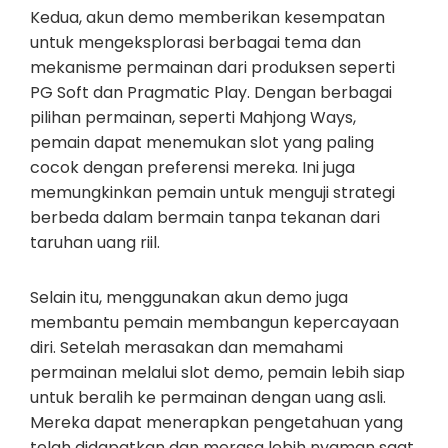
Kedua, akun demo memberikan kesempatan
untuk mengeksplorasi berbagai tema dan
mekanisme permainan dari produksen seperti
PG Soft dan Pragmatic Play. Dengan berbagai
pilihan permainan, seperti Mahjong Ways,
pemain dapat menemukan slot yang paling
cocok dengan preferensi mereka. Ini juga
memungkinkan pemain untuk menguji strategi
berbeda dalam bermain tanpa tekanan dari
taruhan uang riil.
Selain itu, menggunakan akun demo juga
membantu pemain membangun kepercayaan
diri. Setelah merasakan dan memahami
permainan melalui slot demo, pemain lebih siap
untuk beralih ke permainan dengan uang asli.
Mereka dapat menerapkan pengetahuan yang
telah didapatkan dan merasa lebih nyaman saat