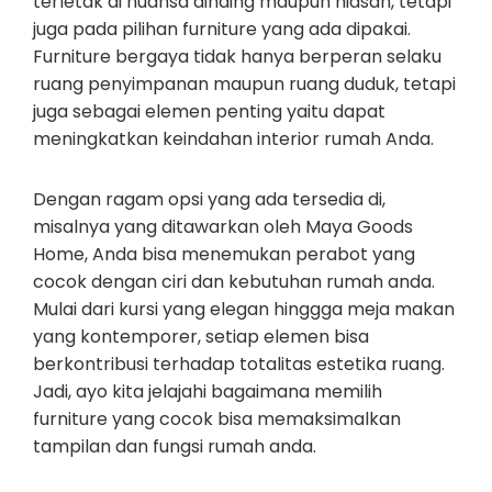
terletak di nuansa dinding maupun hiasan, tetapi
juga pada pilihan furniture yang ada dipakai.
Furniture bergaya tidak hanya berperan selaku
ruang penyimpanan maupun ruang duduk, tetapi
juga sebagai elemen penting yaitu dapat
meningkatkan keindahan interior rumah Anda.
Dengan ragam opsi yang ada tersedia di,
misalnya yang ditawarkan oleh Maya Goods
Home, Anda bisa menemukan perabot yang
cocok dengan ciri dan kebutuhan rumah anda.
Mulai dari kursi yang elegan hinggga meja makan
yang kontemporer, setiap elemen bisa
berkontribusi terhadap totalitas estetika ruang.
Jadi, ayo kita jelajahi bagaimana memilih
furniture yang cocok bisa memaksimalkan
tampilan dan fungsi rumah anda.