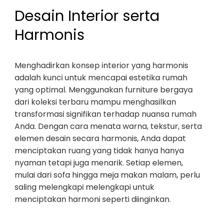
Desain Interior serta
Harmonis
Menghadirkan konsep interior yang harmonis
adalah kunci untuk mencapai estetika rumah
yang optimal. Menggunakan furniture bergaya
dari koleksi terbaru mampu menghasilkan
transformasi signifikan terhadap nuansa rumah
Anda. Dengan cara menata warna, tekstur, serta
elemen desain secara harmonis, Anda dapat
menciptakan ruang yang tidak hanya hanya
nyaman tetapi juga menarik. Setiap elemen,
mulai dari sofa hingga meja makan malam, perlu
saling melengkapi melengkapi untuk
menciptakan harmoni seperti diinginkan.