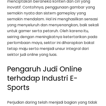
menciptakan beraneka konten dan ciri yang
inovatif. Contohnya, penggunaan gambar yang
semakin nyata dan sistem gameplay yang
semakin mendalam. Hal ini menghasilkan sensasi
yang menyeluruh dan menyenangkan, baik sekali
untuk gamer serta petaruh. Oleh karena itu,
seiring dengan meningkatnya ketertarikan pada
perlombaan maya, sektor ini diharapkan bakal
tetap maju serta menjadi unsur integral dari
sektor judi online yang luas.
Pengaruh Judi Online
terhadap Industri E-
Sports
Perjudian daring telah menjadi bagian yang tidak