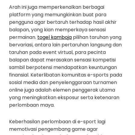
Arah ini juga memperkenalkan berbagai
platform yang memungkinkan buat para
pengguna agar bertaruh terhadap hasil akhir
balapan, yang kian memperkaya sensasi
permainan.
togel kamboja
pilihan taruhan yang
bervariasi, antara lain pertaruhan langsung dan
taruhan pada event virtual, para pecinta
balapan dapat merasakan sensasi kompetisi
sambil berpotensi mendapatkan keuntungan
finansial. Keterlibatan komunitas e-sports pada
sosial media dan penyelenggaraan turnamen
online juga adalah elemen penggerak utama
yang meningkatkan eksposur serta ketenaran
perlombaan maya.
Keberhasilan perlombaan di e-sport lagi
memotivasi pengembang game agar