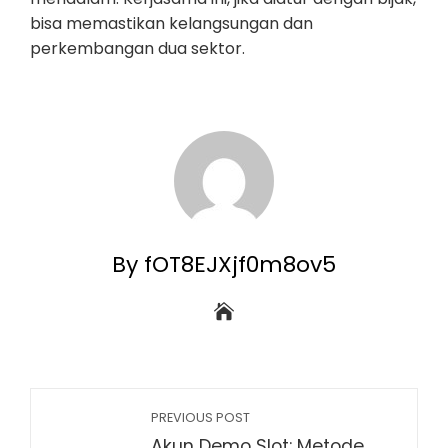
bisa memastikan kelangsungan dan
perkembangan dua sektor.
By fOT8EJXjf0m8ov5
PREVIOUS POST
Akun Demo Slot: Metode