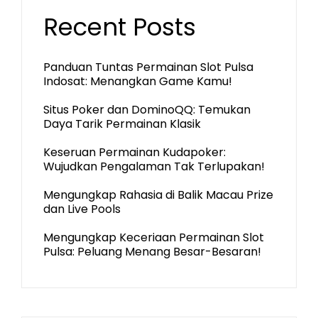
Recent Posts
Panduan Tuntas Permainan Slot Pulsa
Indosat: Menangkan Game Kamu!
Situs Poker dan DominoQQ: Temukan
Daya Tarik Permainan Klasik
Keseruan Permainan Kudapoker:
Wujudkan Pengalaman Tak Terlupakan!
Mengungkap Rahasia di Balik Macau Prize
dan Live Pools
Mengungkap Keceriaan Permainan Slot
Pulsa: Peluang Menang Besar-Besaran!