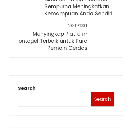
Sempurna Meningkatkan
Kemampuan Anda Sendiri
NEXT POST
Menyingkap Platform
Iontogel Terbaik untuk Para
Pemain Cerdas
Search
Search