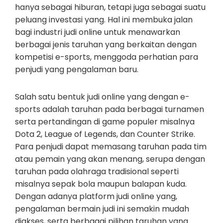
hanya sebagai hiburan, tetapi juga sebagai suatu
peluang investasi yang. Hal ini membuka jalan
bagi industri judi online untuk menawarkan
berbagai jenis taruhan yang berkaitan dengan
kompetisi e-sports, menggoda perhatian para
penjudi yang pengalaman baru.
Salah satu bentuk judi online yang dengan e-
sports adalah taruhan pada berbagai turnamen
serta pertandingan di game populer misalnya
Dota 2, League of Legends, dan Counter Strike.
Para penjudi dapat memasang taruhan pada tim
atau pemain yang akan menang, serupa dengan
taruhan pada olahraga tradisional seperti
misalnya sepak bola maupun balapan kuda.
Dengan adanya platform judi online yang,
pengalaman bermain judi ini semakin mudah
diakses, serta berbagai pilihan taruhan yang