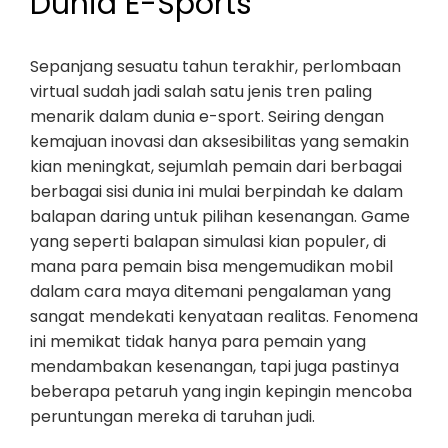
Dunia E-Sports
Sepanjang sesuatu tahun terakhir, perlombaan
virtual sudah jadi salah satu jenis tren paling
menarik dalam dunia e-sport. Seiring dengan
kemajuan inovasi dan aksesibilitas yang semakin
kian meningkat, sejumlah pemain dari berbagai
berbagai sisi dunia ini mulai berpindah ke dalam
balapan daring untuk pilihan kesenangan. Game
yang seperti balapan simulasi kian populer, di
mana para pemain bisa mengemudikan mobil
dalam cara maya ditemani pengalaman yang
sangat mendekati kenyataan realitas. Fenomena
ini memikat tidak hanya para pemain yang
mendambakan kesenangan, tapi juga pastinya
beberapa petaruh yang ingin kepingin mencoba
peruntungan mereka di taruhan judi.