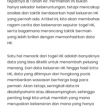
tepatnya di Tanah Air. Permainan ini bukan
hanya sekadar keberuntungan, tetapi mencakup
analisis dan taktik berdasarkan hasil keluaran HK
yang pernah ada. Artikel ini, kita akan membahas
ragam cerita dan kebenaran seputar togel HK,
serta bagaimana merancang taktik bermain
yang lebih brilian dengan memanfaatkan data
HK.
Satu hal menarik dari togel HK adalah banyaknya
data yang bisa diteliti untuk menambah peluang
menang. Dari data keluaran HK hingga hasil lotto
HK, data yang dihimpun dari hongkong pools
memberikan wawasan berharga bagi para
pemain. Akan tetapi, seringkali data ini
disalahpahami atau dikesampingkan, sehingga
penting bagi kita untuk memilah yang mana
merupakan kebenaran dan mana yang hanya