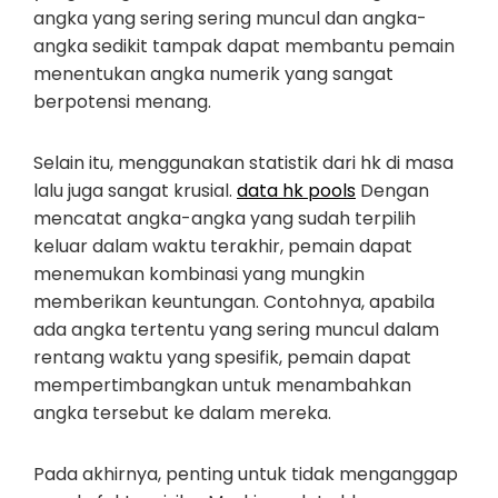
angka yang sering sering muncul dan angka-
angka sedikit tampak dapat membantu pemain
menentukan angka numerik yang sangat
berpotensi menang.
Selain itu, menggunakan statistik dari hk di masa
lalu juga sangat krusial.
data hk pools
Dengan
mencatat angka-angka yang sudah terpilih
keluar dalam waktu terakhir, pemain dapat
menemukan kombinasi yang mungkin
memberikan keuntungan. Contohnya, apabila
ada angka tertentu yang sering muncul dalam
rentang waktu yang spesifik, pemain dapat
mempertimbangkan untuk menambahkan
angka tersebut ke dalam mereka.
Pada akhirnya, penting untuk tidak menganggap