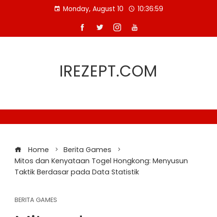
Skip
Monday, August 10
10:37:00
to
content
IREZEPT.COM
Home
Berita Games
Mitos dan Kenyataan Togel Hongkong: Menyusun
Taktik Berdasar pada Data Statistik
BERITA GAMES