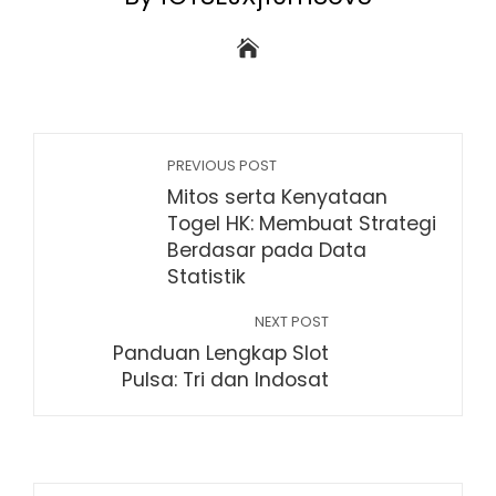
PREVIOUS POST
Mitos serta Kenyataan
Togel HK: Membuat Strategi
Berdasar pada Data
Statistik
NEXT POST
Panduan Lengkap Slot
Pulsa: Tri dan Indosat