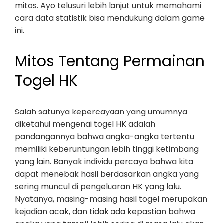
mitos. Ayo telusuri lebih lanjut untuk memahami
cara data statistik bisa mendukung dalam game
ini.
Mitos Tentang Permainan
Togel HK
Salah satunya kepercayaan yang umumnya
diketahui mengenai togel HK adalah
pandangannya bahwa angka-angka tertentu
memiliki keberuntungan lebih tinggi ketimbang
yang lain. Banyak individu percaya bahwa kita
dapat menebak hasil berdasarkan angka yang
sering muncul di pengeluaran HK yang lalu.
Nyatanya, masing-masing hasil togel merupakan
kejadian acak, dan tidak ada kepastian bahwa