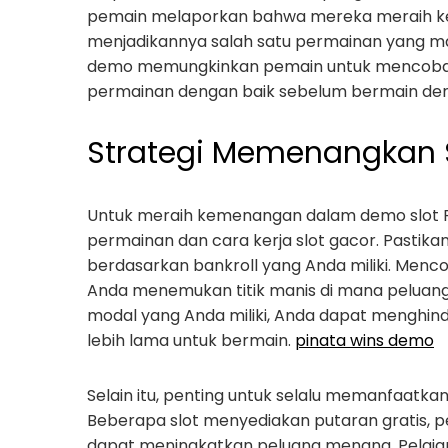
pemain melaporkan bahwa mereka meraih kem
menjadikannya salah satu permainan yang mas
demo memungkinkan pemain untuk mencoba 
permainan dengan baik sebelum bermain deng
Strategi Memenangkan 
Untuk meraih kemenangan dalam demo slot 
permainan dan cara kerja slot gacor. Pastik
berdasarkan bankroll yang Anda miliki. Men
Anda menemukan titik manis di mana peluang
modal yang Anda miliki, Anda dapat menghind
lebih lama untuk bermain.
pinata wins demo
Selain itu, penting untuk selalu memanfaatkan
Beberapa slot menyediakan putaran gratis, 
dapat meningkatkan peluang menang. Pelajari d