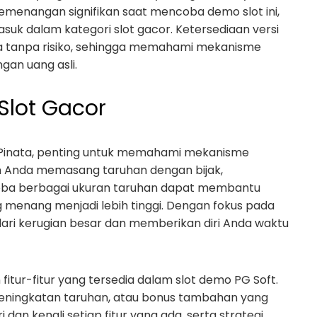
enangan signifikan saat mencoba demo slot ini,
uk dalam kategori slot gacor. Ketersediaan versi
tanpa risiko, sehingga memahami mekanisme
an uang asli.
Slot Gacor
Pinata, penting untuk memahami mekanisme
an Anda memasang taruhan dengan bijak,
coba berbagai ukuran taruhan dapat membantu
 menang menjadi lebih tinggi. Dengan fokus pada
ari kerugian besar dan memberikan diri Anda waktu
 fitur-fitur yang tersedia dalam slot demo PG Soft.
peningkatan taruhan, atau bonus tambahan yang
an kenali setiap fitur yang ada, serta strategi