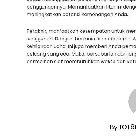
penggunaannya. Memanfaatkan fitur ini deng
meningkatkan potensi kemenangan Anda.
Terakhir, manfaatkan kesempatan untuk me
sungguhan. Dengan bermain di mode demo, And
kehilangan uang. Ini juga memberi Anda pem
peluang yang ada. Maka, bersabarlah dan ja
permainan slot membutuhkan waktu dan ket
By fOT