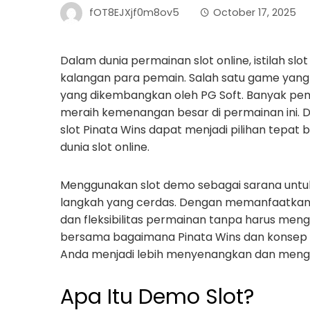
fOT8EJXjf0m8ov5
October 17, 2025
Dalam dunia permainan slot online, istilah sl
kalangan para pemain. Salah satu game yang 
yang dikembangkan oleh PG Soft. Banyak pe
meraih kemenangan besar di permainan ini. D
slot Pinata Wins dapat menjadi pilihan tepat
dunia slot online.
Menggunakan slot demo sebagai sarana unt
langkah yang cerdas. Dengan memanfaatkan d
dan fleksibilitas permainan tanpa harus meng
bersama bagaimana Pinata Wins dan konsep
Anda menjadi lebih menyenangkan dan meng
Apa Itu Demo Slot?