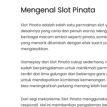
Mengenal Slot Pinata
Slot Pinata adalah salah satu permainan slo
desainnya yang ceria dan penuh warna. Menga
berbagai macam simbol seperti pinata, sombr
yang menarik ditambah dengan efek suara 
mengasyikkan.
Gameplay dari Slot Pinata cukup sederhan
sudah berpengalaman untuk menikmati perma
terdiri dari lima gulungan dan beberapa ga
untuk mendapatkan kombinasi kemenangan. Fi
bisa meningkatkan peluang menang lebih ba
Dari segi mekanisme, Slot Pinata menggunaka
responsif. Hal ini memberikan pengalaman 