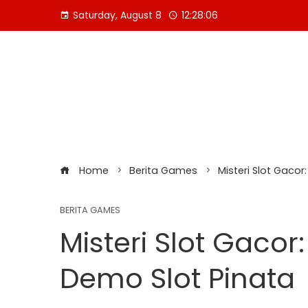
Skip
Saturday, August 8
12:28:07
to
content
Home
Berita Games
Misteri Slot Gacor
BERITA GAMES
Misteri Slot Gacor
Demo Slot Pinata