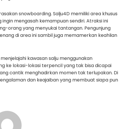
rasakan snowboarding. Salju4D memiliki area khusus
ingin mengasah kemampuan sendiri. Atraksi ini
ng-orang yang menyukai tantangan. Pengunjung
enang di area ini sambil juga memamerkan keahlian
ah menjelajahi kawasan salju menggunakan
 ke lokasi-lokasi terpencil yang tak bisa dicapai
 yang cantik menghadirkan momen tak terlupakan. Di
n pengalaman dan keajaiban yang membuat siapa pun