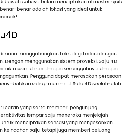
i bawah cahaya bulan menciptakan atmosfer ajaib
 benar-benar adalah lokasi yang ideal untuk
enarik!
ju4D
dimana menggabungkan teknologi terkini dengan
. Dengan menggunakan sistem proyeksi, Salju 4D
imik musim dingin dengan sesungguhnya, dengan
engagumkan. Pengguna dapat merasakan perasaan
, menyebabkan setiap momen di Salju 4D seolah-olah
terlibatan yang serta memberi pengunjung
 beraktivitas lempar salju meneroka menjelajah
ain untuk menciptakan sensasi yang mengesankan.
 keindahan salju, tetapi juga memberi peluang