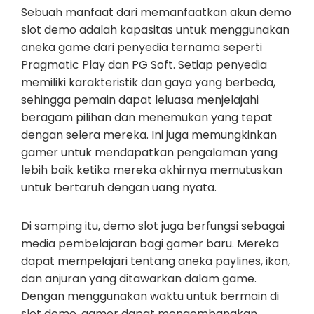
Sebuah manfaat dari memanfaatkan akun demo
slot demo adalah kapasitas untuk menggunakan
aneka game dari penyedia ternama seperti
Pragmatic Play dan PG Soft. Setiap penyedia
memiliki karakteristik dan gaya yang berbeda,
sehingga pemain dapat leluasa menjelajahi
beragam pilihan dan menemukan yang tepat
dengan selera mereka. Ini juga memungkinkan
gamer untuk mendapatkan pengalaman yang
lebih baik ketika mereka akhirnya memutuskan
untuk bertaruh dengan uang nyata.
Di samping itu, demo slot juga berfungsi sebagai
media pembelajaran bagi gamer baru. Mereka
dapat mempelajari tentang aneka paylines, ikon,
dan anjuran yang ditawarkan dalam game.
Dengan menggunakan waktu untuk bermain di
slot demo, gamer dapat mengembangkan