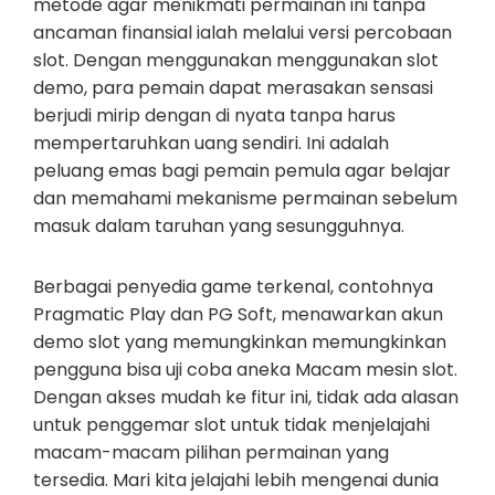
metode agar menikmati permainan ini tanpa
ancaman finansial ialah melalui versi percobaan
slot. Dengan menggunakan menggunakan slot
demo, para pemain dapat merasakan sensasi
berjudi mirip dengan di nyata tanpa harus
mempertaruhkan uang sendiri. Ini adalah
peluang emas bagi pemain pemula agar belajar
dan memahami mekanisme permainan sebelum
masuk dalam taruhan yang sesungguhnya.
Berbagai penyedia game terkenal, contohnya
Pragmatic Play dan PG Soft, menawarkan akun
demo slot yang memungkinkan memungkinkan
pengguna bisa uji coba aneka Macam mesin slot.
Dengan akses mudah ke fitur ini, tidak ada alasan
untuk penggemar slot untuk tidak menjelajahi
macam-macam pilihan permainan yang
tersedia. Mari kita jelajahi lebih mengenai dunia