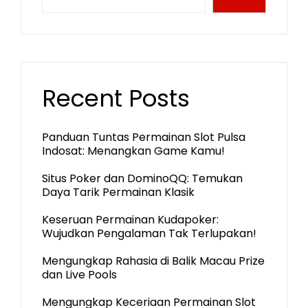
Recent Posts
Panduan Tuntas Permainan Slot Pulsa
Indosat: Menangkan Game Kamu!
Situs Poker dan DominoQQ: Temukan
Daya Tarik Permainan Klasik
Keseruan Permainan Kudapoker:
Wujudkan Pengalaman Tak Terlupakan!
Mengungkap Rahasia di Balik Macau Prize
dan Live Pools
Mengungkap Keceriaan Permainan Slot