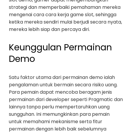
strategi dan memperbaiki pemahaman mereka
mengenai cara cara kerja game slot, sehingga
ketika mereka sendiri mulai berjudi secara nyata,
mereka lebih siap dan percaya diri.
Keunggulan Permainan
Demo
Satu faktor utama dari permainan demo ialah
pengalaman untuk bermain secara risiko uang.
Para pemain dapat mencoba beragam jenis
permainan dari developer seperti Pragmatic dan
lainnya tanpa perlu mempertaruhkan uang
sungguhan. Ini memungkinkan para pemain
untuk memahami mekanisme serta fitur
permainan dengan lebih baik sebelumnya