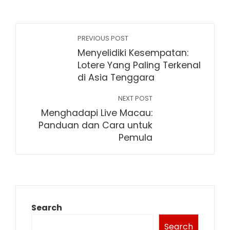
PREVIOUS POST
Menyelidiki Kesempatan:
Lotere Yang Paling Terkenal
di Asia Tenggara
NEXT POST
Menghadapi Live Macau:
Panduan dan Cara untuk
Pemula
Search
Search