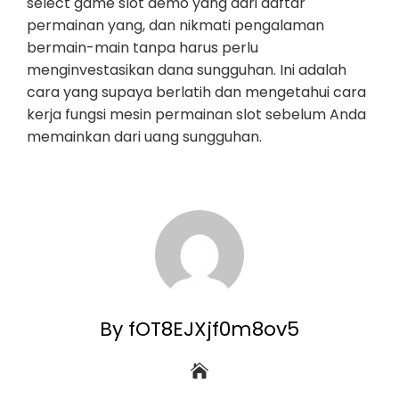
select game slot demo yang dari daftar
permainan yang, dan nikmati pengalaman
bermain-main tanpa harus perlu
menginvestasikan dana sungguhan. Ini adalah
cara yang supaya berlatih dan mengetahui cara
kerja fungsi mesin permainan slot sebelum Anda
memainkan dari uang sungguhan.
By fOT8EJXjf0m8ov5