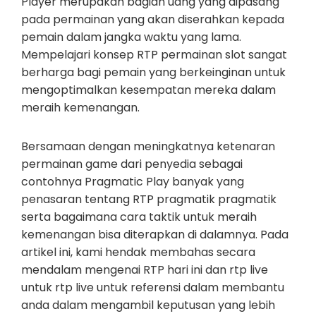
Player merupakan bagian uang yang dipasang
pada permainan yang akan diserahkan kepada
pemain dalam jangka waktu yang lama.
Mempelajari konsep RTP permainan slot sangat
berharga bagi pemain yang berkeinginan untuk
mengoptimalkan kesempatan mereka dalam
meraih kemenangan.
Bersamaan dengan meningkatnya ketenaran
permainan game dari penyedia sebagai
contohnya Pragmatic Play banyak yang
penasaran tentang RTP pragmatik pragmatik
serta bagaimana cara taktik untuk meraih
kemenangan bisa diterapkan di dalamnya. Pada
artikel ini, kami hendak membahas secara
mendalam mengenai RTP hari ini dan rtp live
untuk rtp live untuk referensi dalam membantu
anda dalam mengambil keputusan yang lebih