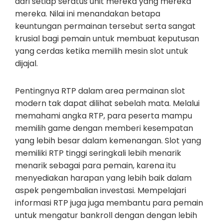
dari setiap seratus unit mereka yang mereka
mereka. Nilai ini menandakan betapa
keuntungan permainan tersebut serta sangat
krusial bagi pemain untuk membuat keputusan
yang cerdas ketika memilih mesin slot untuk
dijajal.
Pentingnya RTP dalam area permainan slot
modern tak dapat dilihat sebelah mata. Melalui
memahami angka RTP, para peserta mampu
memilih game dengan memberi kesempatan
yang lebih besar dalam kemenangan. Slot yang
memiliki RTP tinggi seringkali lebih menarik
menarik sebagai para pemain, karena itu
menyediakan harapan yang lebih baik dalam
aspek pengembalian investasi. Mempelajari
informasi RTP juga juga membantu para pemain
untuk mengatur bankroll dengan dengan lebih