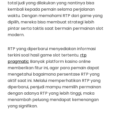
total judi yang dilakukan yang nantinya bisa
kembali kepada pemain selama perjalanan
waktu. Dengan memahami RTP dari game yang
dipilih, mereka bisa membuat strategi lebih
pintar serta taktis saat bermain permainan slot
modern.
RTP yang diperbarui menyediakan informasi
terkini soal hasil game slot tertentu.
rtp
pragmatic
Banyak platform kasino online
memberikan fitur ini, agar para pemain dapat
mengetahui bagaimana persentase RTP yang
aktif saat ini. Melalui memperhatikan RTP yang
diperbarui, penjudi mampu memilih permainan
dengan adanya RTP yang lebih tinggi, maka
menambah peluang mendapat kemenangan
yang signifikan.