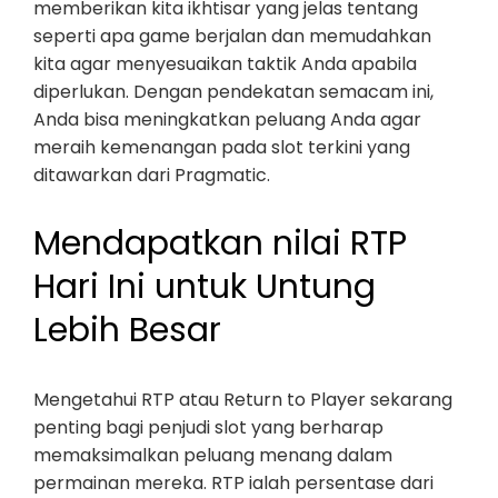
memberikan kita ikhtisar yang jelas tentang
seperti apa game berjalan dan memudahkan
kita agar menyesuaikan taktik Anda apabila
diperlukan. Dengan pendekatan semacam ini,
Anda bisa meningkatkan peluang Anda agar
meraih kemenangan pada slot terkini yang
ditawarkan dari Pragmatic.
Mendapatkan nilai RTP
Hari Ini untuk Untung
Lebih Besar
Mengetahui RTP atau Return to Player sekarang
penting bagi penjudi slot yang berharap
memaksimalkan peluang menang dalam
permainan mereka. RTP ialah persentase dari