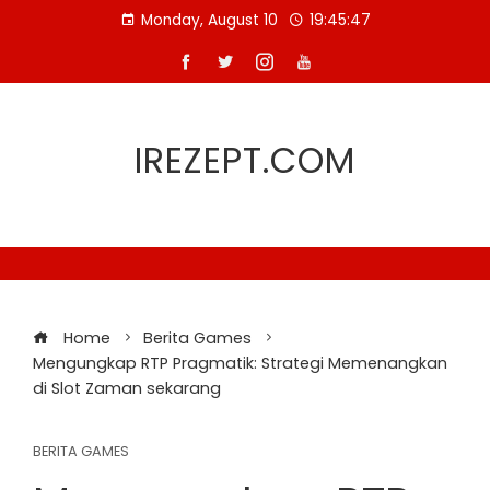
Skip
Monday, August 10
19:45:48
to
content
IREZEPT.COM
Home
Berita Games
Mengungkap RTP Pragmatik: Strategi Memenangkan
di Slot Zaman sekarang
BERITA GAMES