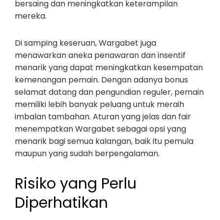
bersaing dan meningkatkan keterampilan
mereka.
Di samping keseruan, Wargabet juga
menawarkan aneka penawaran dan insentif
menarik yang dapat meningkatkan kesempatan
kemenangan pemain. Dengan adanya bonus
selamat datang dan pengundian reguler, pemain
memiliki lebih banyak peluang untuk meraih
imbalan tambahan. Aturan yang jelas dan fair
menempatkan Wargabet sebagai opsi yang
menarik bagi semua kalangan, baik itu pemula
maupun yang sudah berpengalaman.
Risiko yang Perlu
Diperhatikan