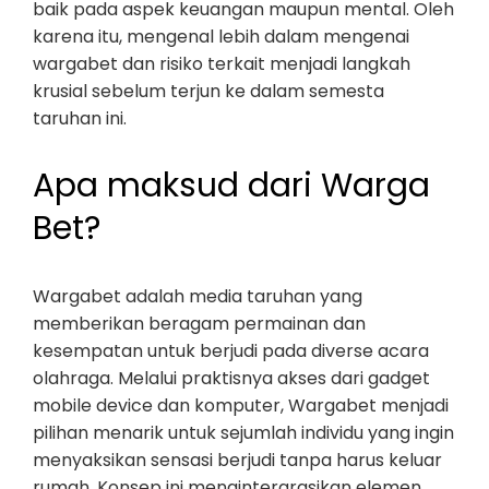
baik pada aspek keuangan maupun mental. Oleh
karena itu, mengenal lebih dalam mengenai
wargabet dan risiko terkait menjadi langkah
krusial sebelum terjun ke dalam semesta
taruhan ini.
Apa maksud dari Warga
Bet?
Wargabet adalah media taruhan yang
memberikan beragam permainan dan
kesempatan untuk berjudi pada diverse acara
olahraga. Melalui praktisnya akses dari gadget
mobile device dan komputer, Wargabet menjadi
pilihan menarik untuk sejumlah individu yang ingin
menyaksikan sensasi berjudi tanpa harus keluar
rumah. Konsep ini mengintergrasikan elemen