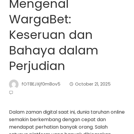
Mengenal
WargaBet:
Keseruan dan
Bahaya dalam
Perjudian
fOT8EJXjf0m8ov5
October 21, 2025
Dalam zaman digital saat ini, dunia taruhan online
semakin berkembang dengan cepat dan
mendapat perhatian banyak orang. Salah