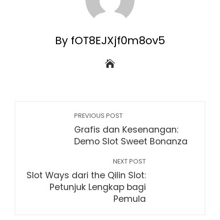
By fOT8EJXjf0m8ov5
PREVIOUS POST
Grafis dan Kesenangan:
Demo Slot Sweet Bonanza
NEXT POST
Slot Ways dari the Qilin Slot:
Petunjuk Lengkap bagi
Pemula