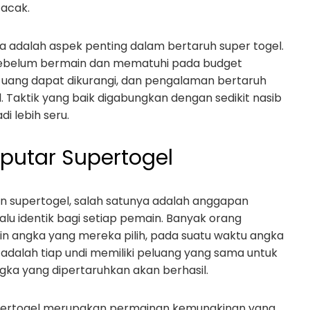
 acak.
a adalah aspek penting dalam bertaruh super togel.
sebelum bermain dan mematuhi pada budget
 uang dapat dikurangi, dan pengalaman bertaruh
. Taktik yang baik digabungkan dengan sedikit nasib
 lebih seru.
putar Supertogel
n supertogel, salah satunya adalah anggapan
 identik bagi setiap pemain. Banyak orang
n angka yang mereka pilih, pada suatu waktu angka
adalah tiap undi memiliki peluang yang sama untuk
ngka yang dipertaruhkan akan berhasil.
upertogel merupakan permainan kemungkinan yang