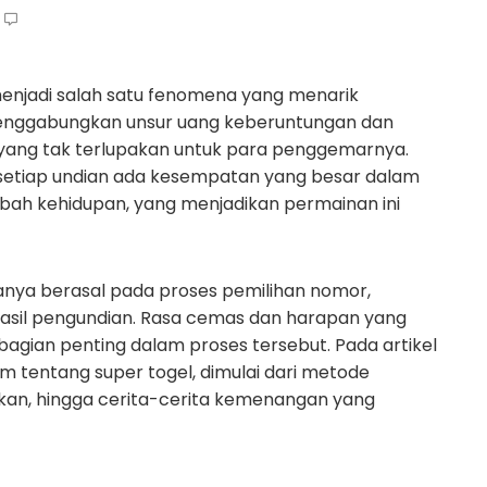
enjadi salah satu fenomena yang menarik
menggabungkan unsur uang keberuntungan dan
yang tak terlupakan untuk para penggemarnya.
setiap undian ada kesempatan yang besar dalam
ah kehidupan, yang menjadikan permainan ini
anya berasal pada proses pemilihan nomor,
asil pengundian. Rasa cemas dan harapan yang
bagian penting dalam proses tersebut. Pada artikel
lam tentang super togel, dimulai dari metode
akan, hingga cerita-cerita kemenangan yang