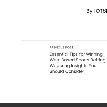
By fOT
PREVIOUS POST
Essential Tips for Winning
Web-Based Sports Betting:
Wagering Insights You
Should Consider