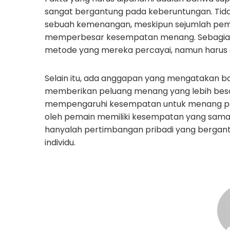
sangat bergantung pada keberuntungan. Tida
sebuah kemenangan, meskipun sejumlah pe
memperbesar kesempatan menang. Sebagian 
metode yang mereka percayai, namun harus d
Selain itu, ada anggapan yang mengatakan ba
memberikan peluang menang yang lebih besar
mempengaruhi kesempatan untuk menang pada 
oleh pemain memiliki kesempatan yang sama,
hanyalah pertimbangan pribadi yang bergan
individu.