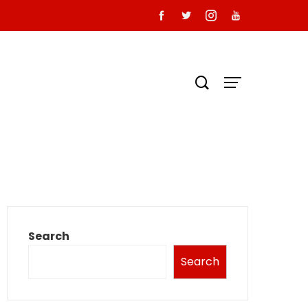
Search
Search