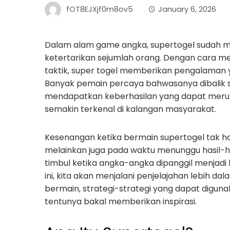
fOT8EJXjf0m8ov5
January 6, 2026
Dalam alam game angka, supertogel sudah m
ketertarikan sejumlah orang. Dengan cara 
taktik, super togel memberikan pengalaman 
Banyak pemain percaya bahwasanya dibalik 
mendapatkan keberhasilan yang dapat merub
semakin terkenal di kalangan masyarakat.
Kesenangan ketika bermain supertogel tak h
melainkan juga pada waktu menunggu hasil-h
timbul ketika angka-angka dipanggil menjadi 
ini, kita akan menjalani penjelajahan lebih da
bermain, strategi-strategi yang dapat digun
tentunya bakal memberikan inspirasi.