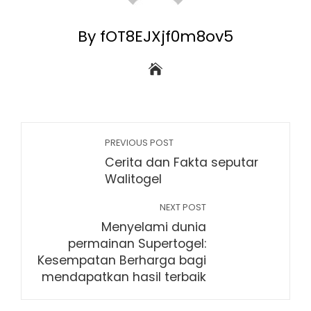
By fOT8EJXjf0m8ov5
PREVIOUS POST
Cerita dan Fakta seputar
Walitogel
NEXT POST
Menyelami dunia
permainan Supertogel:
Kesempatan Berharga bagi
mendapatkan hasil terbaik