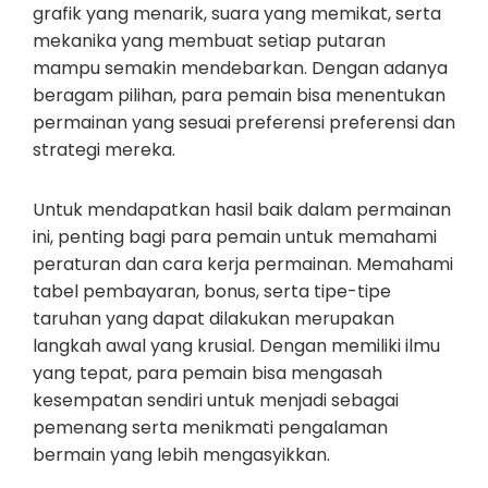
grafik yang menarik, suara yang memikat, serta
mekanika yang membuat setiap putaran
mampu semakin mendebarkan. Dengan adanya
beragam pilihan, para pemain bisa menentukan
permainan yang sesuai preferensi preferensi dan
strategi mereka.
Untuk mendapatkan hasil baik dalam permainan
ini, penting bagi para pemain untuk memahami
peraturan dan cara kerja permainan. Memahami
tabel pembayaran, bonus, serta tipe-tipe
taruhan yang dapat dilakukan merupakan
langkah awal yang krusial. Dengan memiliki ilmu
yang tepat, para pemain bisa mengasah
kesempatan sendiri untuk menjadi sebagai
pemenang serta menikmati pengalaman
bermain yang lebih mengasyikkan.