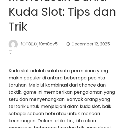
Kuda Slot: Tips dan
Trik
fOT8EJXjf0m8ov5
December 12, 2025
Kuda slot adalah salah satu permainan yang
makin populer di antara beberapa pecinta
taruhan. Melalui kombinasi dari chance dan
taktik, game ini memberikan pengalaman yang
seru dan menyenangkan. Banyak orang yang
tertarik untuk menjelajahi alam kuda slot, baik
sebagai sebuah hobi atau untuk mencari
keuntungan. Dalam artikel ini, kita akan
mengupas beberapa tips dan trik yang dapat