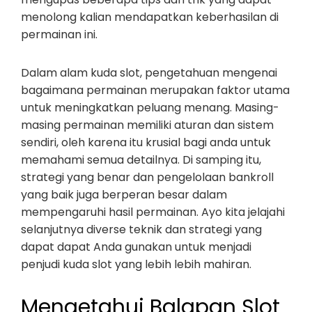
menolong kalian mendapatkan keberhasilan di
permainan ini.
Dalam alam kuda slot, pengetahuan mengenai
bagaimana permainan merupakan faktor utama
untuk meningkatkan peluang menang. Masing-
masing permainan memiliki aturan dan sistem
sendiri, oleh karena itu krusial bagi anda untuk
memahami semua detailnya. Di samping itu,
strategi yang benar dan pengelolaan bankroll
yang baik juga berperan besar dalam
mempengaruhi hasil permainan. Ayo kita jelajahi
selanjutnya diverse teknik dan strategi yang
dapat dapat Anda gunakan untuk menjadi
penjudi kuda slot yang lebih lebih mahiran.
Mengetahui Balapan Slot