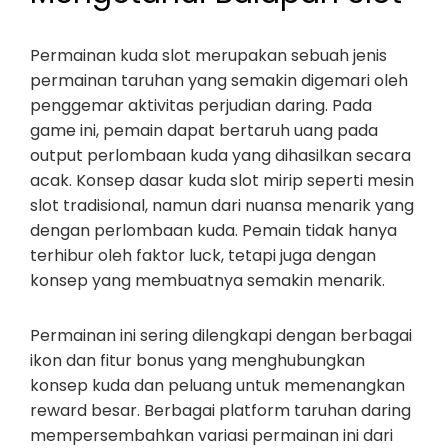
Permainan kuda slot merupakan sebuah jenis
permainan taruhan yang semakin digemari oleh
penggemar aktivitas perjudian daring. Pada
game ini, pemain dapat bertaruh uang pada
output perlombaan kuda yang dihasilkan secara
acak. Konsep dasar kuda slot mirip seperti mesin
slot tradisional, namun dari nuansa menarik yang
dengan perlombaan kuda. Pemain tidak hanya
terhibur oleh faktor luck, tetapi juga dengan
konsep yang membuatnya semakin menarik.
Permainan ini sering dilengkapi dengan berbagai
ikon dan fitur bonus yang menghubungkan
konsep kuda dan peluang untuk memenangkan
reward besar. Berbagai platform taruhan daring
mempersembahkan variasi permainan ini dari