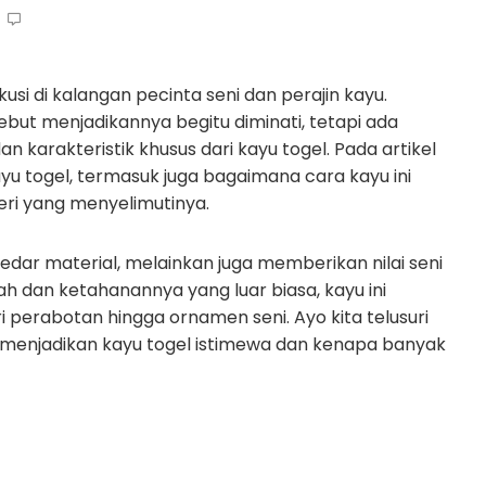
usi di kalangan pecinta seni dan perajin kayu.
but menjadikannya begitu diminati, tetapi ada
 karakteristik khusus dari kayu togel. Pada artikel
ayu togel, termasuk juga bagaimana cara kayu ini
teri yang menyelimutinya.
edar material, melainkan juga memberikan nilai seni
ah dan ketahanannya yang luar biasa, kayu ini
i perabotan hingga ornamen seni. Ayo kita telusuri
menjadikan kayu togel istimewa dan kenapa banyak