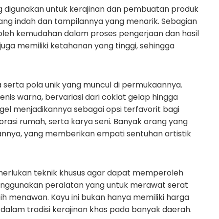
ng digunakan untuk kerajinan dan pembuatan produk
yang indah dan tampilannya yang menarik. Sebagian
 oleh kemudahan dalam proses pengerjaan dan hasil
ga juga memiliki ketahanan yang tinggi, sehingga
rna serta pola unik yang muncul di permukaannya.
enis warna, bervariasi dari coklat gelap hingga
gel menjadikannya sebagai opsi terfavorit bagi
rasi rumah, serta karya seni. Banyak orang yang
ya, yang memberikan empati sentuhan artistik
erlukan teknik khusus agar dapat memperoleh
 menggunakan peralatan yang untuk merawat serat
lebih menawan. Kayu ini bukan hanya memiliki harga
g dalam tradisi kerajinan khas pada banyak daerah.