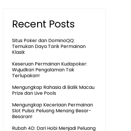
Recent Posts
Situs Poker dan DominoQQ:
Temukan Daya Tarik Permainan
Klasik
Keseruan Permainan Kudapoker:
Wujudkan Pengalaman Tak
Terlupakan!
Mengungkap Rahasia di Balik Macau
Prize dan Live Pools
Mengungkap Keceriaan Permainan
Slot Pulsa: Peluang Menang Besar-
Besaran!
Rubah 4D: Dari Hobi Menjadi Peluang