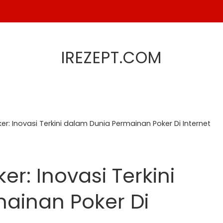
IREZEPT.COM
 Inovasi Terkini dalam Dunia Permainan Poker Di Internet
: Inovasi Terkini
ainan Poker Di