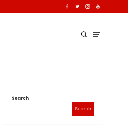
Search
Search