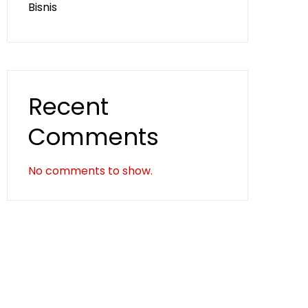
Bisnis
Recent
Comments
No comments to show.