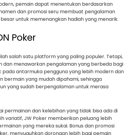
i modern, pemain dapat menentukan berdasarkan
turnamen dan promosi seru membuat pengalaman
h besar untuk memenangkan hadiah yang menarik.
DN Poker
lah salah satu platform yang paling populer. Tetapi,
kan dan menawarkan pengalaman yang berbeda bagi
ak pada antarmuka pengguna yang lebih modern dan
 bermain yang mudah dipahami, sehingga
n yang sudah berpengalaman untuk merasa
 permainan dan kelebihan yang tidak bisa ada di
ih variatif, JW Poker memberikan peluang lebih
rmainan yang mereka sukai. Bonus dan promosi
ker, menyuguhkan dorongan lebih bagi pemain