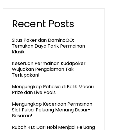
Recent Posts
Situs Poker dan DominoQQ:
Temukan Daya Tarik Permainan
Klasik
Keseruan Permainan Kudapoker:
Wujudkan Pengalaman Tak
Terlupakan!
Mengungkap Rahasia di Balik Macau
Prize dan Live Pools
Mengungkap Keceriaan Permainan
Slot Pulsa: Peluang Menang Besar-
Besaran!
Rubah 4D: Dari Hobi Menjadi Peluang