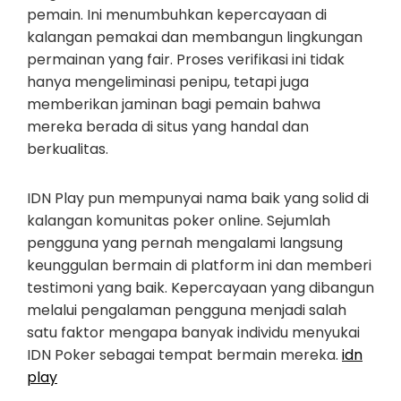
pemain. Ini menumbuhkan kepercayaan di
kalangan pemakai dan membangun lingkungan
permainan yang fair. Proses verifikasi ini tidak
hanya mengeliminasi penipu, tetapi juga
memberikan jaminan bagi pemain bahwa
mereka berada di situs yang handal dan
berkualitas.
IDN Play pun mempunyai nama baik yang solid di
kalangan komunitas poker online. Sejumlah
pengguna yang pernah mengalami langsung
keunggulan bermain di platform ini dan memberi
testimoni yang baik. Kepercayaan yang dibangun
melalui pengalaman pengguna menjadi salah
satu faktor mengapa banyak individu menyukai
IDN Poker sebagai tempat bermain mereka.
idn
play