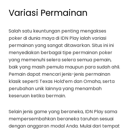
Variasi Permainan
Salah satu keuntungan penting mengakses
poker di dunia maya di IDN Play ialah variasi
permainan yang sangat ditawarkan. Situs ini ini
menyediakan berbagai tipe permainan poker
yang memenuhi selera selera semua pemain,
baik yang masih pemula maupun para sudah ahli.
Pemain dapat mencari jenis-jenis permainan
klasik seperti Texas Hold’em dan Omaha, serta
perubahan unik lainnya yang menambah
keseruan ketika bermain.
Selain jenis game yang beraneka, IDN Play sama
mempersembahkan beraneka taruhan sesuai
dengan anggaran modal Anda. Mulai dari tempat