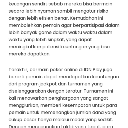
keuangan sendiri, sebab mereka bisa bermain
secara lebih nyaman sambil mengatur risiko
dengan lebih efisien benar. Kemudahan ini
membolehkan pemain agar berpartisipasi dalam
lebih banyak game dalam waktu waktu dalam
waktu yang lebih singkat, yang dapat
meningkatkan potensi keuntungan yang bisa
mereka dapatkan.
Terakhir, bermain poker online di IDN Play juga
berarti pemain dapat mendapatkan keuntungan
dari program jackpot dan turnamen yang
diselenggarakan dengan teratur. Turnamen ini
kali menawarkan penghargaan yang sangat
menggiurkan, memberi kesempatan untuk para
pemain untuk memenangkan jumlah dana yang
cukup besar hanya melalui modal yang sedikit.
Dengan menggunakan taktik yang tepat, para