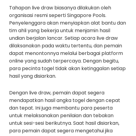
Tahapan live draw biasanya dilakukan oleh
organisasi resmi seperti Singapore Pools.
Penyelenggara akan menyiapkan alat bantu dan
tim ahli yang bekerja untuk menjamin hasil
undian berjalan lancar. Setiap acara live draw
dilaksanakan pada waktu tertentu, dan pemain
dapat menontonnya melalui berbagai platform
online yang sudah terpercaya. Dengan begitu,
para pecinta togel tidak akan ketinggalan setiap
hasil yang disiarkan.
Dengan live draw, pemain dapat segera
mendapatkan hasil angka togel dengan cepat
dan tepat. Ini juga membantu para peserta
untuk melaksanakan penilaian dan tebakan
untuk sesi-sesi berikutnya. Saat hasil disiarkan,
para pemain dapat segera mengetahui jika