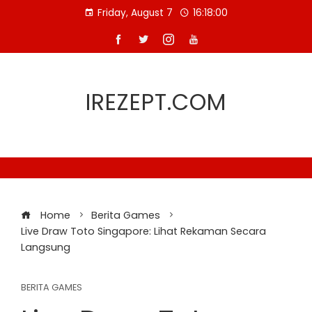
Skip
Friday, August 7
16:18:00
to
content
IREZEPT.COM
Home
Berita Games
Live Draw Toto Singapore: Lihat Rekaman Secara
Langsung
BERITA GAMES