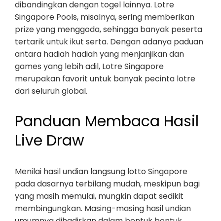
dibandingkan dengan togel lainnya. Lotre
Singapore Pools, misalnya, sering memberikan
prize yang menggoda, sehingga banyak peserta
tertarik untuk ikut serta. Dengan adanya paduan
antara hadiah hadiah yang menjanjikan dan
games yang lebih adil, Lotre Singapore
merupakan favorit untuk banyak pecinta lotre
dari seluruh global.
Panduan Membaca Hasil
Live Draw
Menilai hasil undian langsung lotto Singapore
pada dasarnya terbilang mudah, meskipun bagi
yang masih memulai, mungkin dapat sedikit
membingungkan. Masing-masing hasil undian
umumnya dihadirkan dalam bentuk bentuk