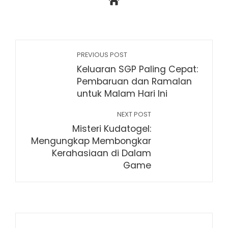
PREVIOUS POST
Keluaran SGP Paling Cepat:
Pembaruan dan Ramalan
untuk Malam Hari Ini
NEXT POST
Misteri Kudatogel:
Mengungkap Membongkar
Kerahasiaan di Dalam
Game