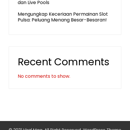
dan Live Pools
Mengungkap Keceriaan Permainan Slot
Pulsa: Peluang Menang Besar-Besaran!
Recent Comments
No comments to show.