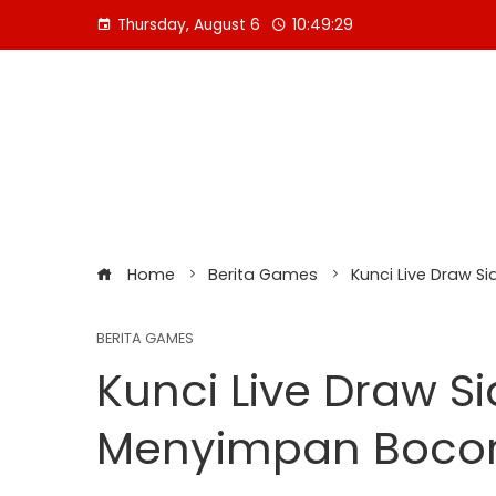
Skip
Thursday, August 6
10:49:29
to
content
Home
Berita Games
Kunci Live Draw 
BERITA GAMES
Kunci Live Draw S
Menyimpan Boco