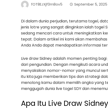
fOT8EJXjf0m8ov5
September 5, 2025
Di dalam dunia perjudian, terutama togel, da
jenis lotre yang sangat diinginkan ialah togel
sedang mencari cara untuk meningkatkan k
tepat. Dalam artikel ini kami akan membaha
Anda Anda dapat mendapatkan informasi terki
Live draw Sidney adalah momen penting bagi
dari pengundian. Dengan mengikuti acara und
menyaksikan nomor-nomor yang muncul serta 
itu kita juga memberikan tips dan strategi
menolong kamu dalam memilih angka yang tep
menggugah dunia live togel SDY dan menemukan
Apa Itu Live Draw Sidne