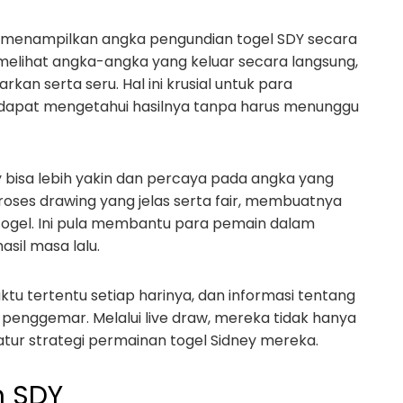
g menampilkan angka pengundian togel SDY secara
 melihat angka-angka yang keluar secara langsung,
 serta seru. Hal ini krusial untuk para
 dapat mengetahui hasilnya tanpa harus menunggu
y bisa lebih yakin dan percaya pada angka yang
oses drawing yang jelas serta fair, membuatnya
togel. Ini pula membantu para pemain dalam
sil masa lalu.
tu tertentu setiap harinya, dan informasi tentang
a penggemar. Melalui live draw, mereka tidak hanya
ur strategi permainan togel Sidney mereka.
n SDY