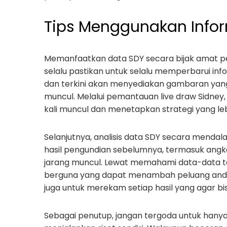
Tips Menggunakan Info
Memanfaatkan data SDY secara bijak amat pen
selalu pastikan untuk selalu memperbarui info
dan terkini akan menyediakan gambaran yang
muncul. Melalui pemantauan live draw Sidney
kali muncul dan menetapkan strategi yang lebi
Selanjutnya, analisis data SDY secara mendal
hasil pengundian sebelumnya, termasuk angka
jarang muncul. Lewat memahami data-data te
berguna yang dapat menambah peluang anda 
juga untuk merekam setiap hasil yang agar b
Sebagai penutup, jangan tergoda untuk hany