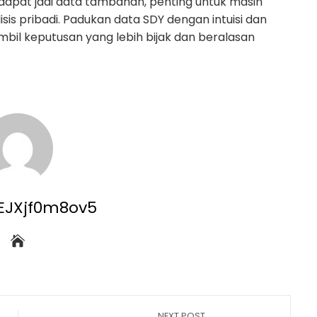
 dapat jadi data tambahan, penting untuk masih
sis pribadi. Padukan data SDY dengan intuisi dan
il keputusan yang lebih bijak dan beralasan
8EJXjf0m8ov5
NEXT POST