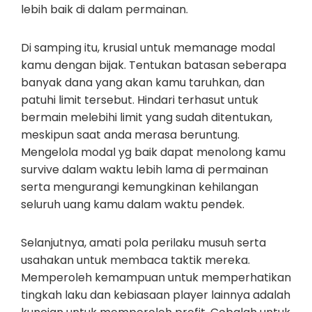
lebih baik di dalam permainan.
Di samping itu, krusial untuk memanage modal
kamu dengan bijak. Tentukan batasan seberapa
banyak dana yang akan kamu taruhkan, dan
patuhi limit tersebut. Hindari terhasut untuk
bermain melebihi limit yang sudah ditentukan,
meskipun saat anda merasa beruntung.
Mengelola modal yg baik dapat menolong kamu
survive dalam waktu lebih lama di permainan
serta mengurangi kemungkinan kehilangan
seluruh uang kamu dalam waktu pendek.
Selanjutnya, amati pola perilaku musuh serta
usahakan untuk membaca taktik mereka.
Memperoleh kemampuan untuk memperhatikan
tingkah laku dan kebiasaan player lainnya adalah