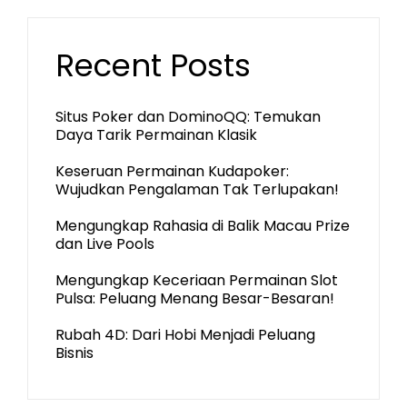
Recent Posts
Situs Poker dan DominoQQ: Temukan
Daya Tarik Permainan Klasik
Keseruan Permainan Kudapoker:
Wujudkan Pengalaman Tak Terlupakan!
Mengungkap Rahasia di Balik Macau Prize
dan Live Pools
Mengungkap Keceriaan Permainan Slot
Pulsa: Peluang Menang Besar-Besaran!
Rubah 4D: Dari Hobi Menjadi Peluang
Bisnis