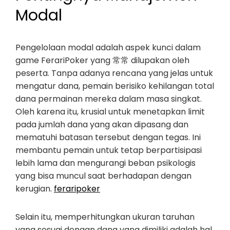
Modal
Pengelolaan modal adalah aspek kunci dalam
game FerariPoker yang 常常 dilupakan oleh
peserta. Tanpa adanya rencana yang jelas untuk
mengatur dana, pemain berisiko kehilangan total
dana permainan mereka dalam masa singkat.
Oleh karena itu, krusial untuk menetapkan limit
pada jumlah dana yang akan dipasang dan
mematuhi batasan tersebut dengan tegas. Ini
membantu pemain untuk tetap berpartisipasi
lebih lama dan mengurangi beban psikologis
yang bisa muncul saat berhadapan dengan
kerugian.
feraripoker
Selain itu, memperhitungkan ukuran taruhan
yang sesuai dengan dana yang dimiliki adalah hal