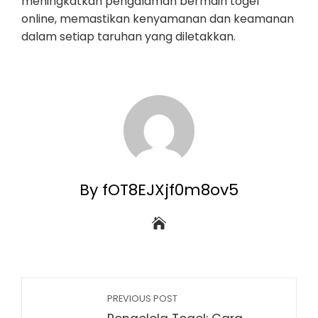
meningkatkan pengalaman bermain togel
online, memastikan kenyamanan dan keamanan
dalam setiap taruhan yang diletakkan.
By fOT8EJXjf0m8ov5
PREVIOUS POST