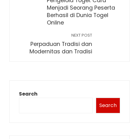
Pengelola Togel: Cara
Menjadi Seorang Peserta
Berhasil di Dunia Togel
Online
NEXT POST
Perpaduan Tradisi dan
Modernitas dan Tradisi
Search
Search