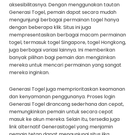
aksesibilitasnya. Dengan menggunakan tautan
Generasi Togel, pemain dapat secara mudah
mengunjungi berbagai permainan togel hanya
dengan beberapa klik. Situs ini juga
mempresentasikan berbagai macam permainan
togel, termasuk togel Singapore, togel Hongkong,
juga berbagai variasi lainnya. Ini memberikan
banyak pilihan bagi pemain dan mengizinkan
mereka untuk mencari permainan yang sangat
mereka inginkan.
Generasi Togel juga memprioritaskan keamanan
dan kenyamanan penggunanya. Proses login
Generasi Togel dirancang sederhana dan cepat,
memungkinkan pemain untuk secara cepat
masuk ke akun mereka. Selain itu, tersedia juga
link alternatif Generasitogel yang menjamin
pemain tetap dapat mengunjungi situs jika