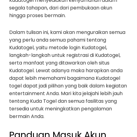
Kudatogel menyediakan kenyamanan dalam
segala tahapan, dari dari pembukaan akun
hingga proses bermain.
Dalam tulisan ini, kami akan menguraikan semua
yang perlu anda semua pahami tentang
Kudatogel, yaitu metode login Kudatogel,
langkah-langkah untuk registrasi di Kudatogel,
serta manfaat yang ditawarkan oleh situs
Kudatogel. Lewat adanya maka harapkan anda
dapat lebih memahami bagaimana Kudatogel
togel dapat jadi pilihan yang baik dalam kegiatan
entertainment Anda. Mari kita jelajahi lebih jauh
tentang Kuda Togel dan semua fasilitas yang
tersedia untuk meningkatkan pengalaman
bermain Anda.
Panduan Masuk Akun