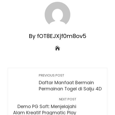
By fOT8EJXjf0m8ov5
PREVIOUS POST
Daftar Manfaat Bermain
Permainan Togel di Salju 4D
NEXT POST
Demo PG Soft: Menjelajahi
Alam Kreatif Pragmatic Play