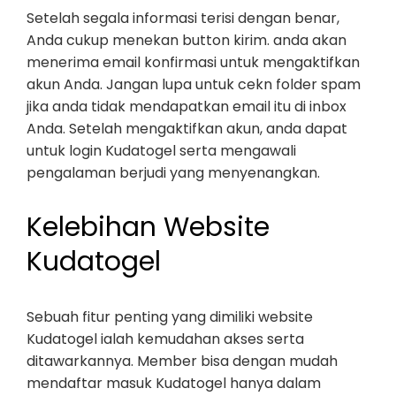
Setelah segala informasi terisi dengan benar,
Anda cukup menekan button kirim. anda akan
menerima email konfirmasi untuk mengaktifkan
akun Anda. Jangan lupa untuk cekn folder spam
jika anda tidak mendapatkan email itu di inbox
Anda. Setelah mengaktifkan akun, anda dapat
untuk login Kudatogel serta mengawali
pengalaman berjudi yang menyenangkan.
Kelebihan Website
Kudatogel
Sebuah fitur penting yang dimiliki website
Kudatogel ialah kemudahan akses serta
ditawarkannya. Member bisa dengan mudah
mendaftar masuk Kudatogel hanya dalam