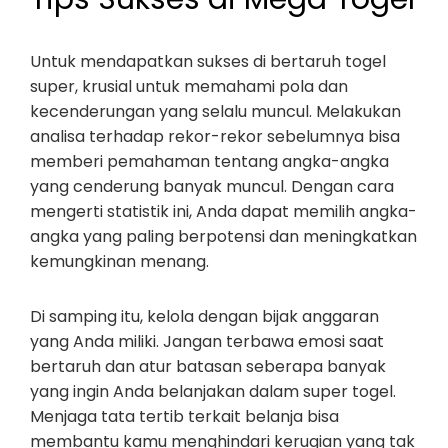
Untuk mendapatkan sukses di bertaruh togel
super, krusial untuk memahami pola dan
kecenderungan yang selalu muncul. Melakukan
analisa terhadap rekor-rekor sebelumnya bisa
memberi pemahaman tentang angka-angka
yang cenderung banyak muncul. Dengan cara
mengerti statistik ini, Anda dapat memilih angka-
angka yang paling berpotensi dan meningkatkan
kemungkinan menang.
Di samping itu, kelola dengan bijak anggaran
yang Anda miliki. Jangan terbawa emosi saat
bertaruh dan atur batasan seberapa banyak
yang ingin Anda belanjakan dalam super togel.
Menjaga tata tertib terkait belanja bisa
membantu kamu menghindari kerugian yang tak