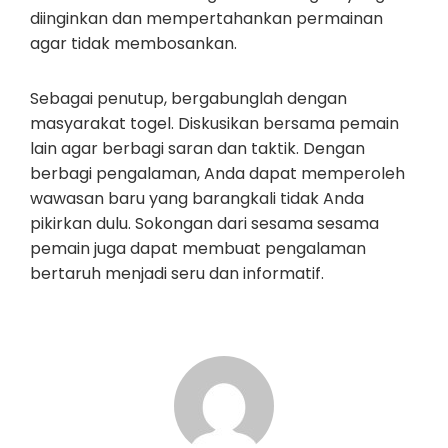
diinginkan dan mempertahankan permainan
agar tidak membosankan.
Sebagai penutup, bergabunglah dengan
masyarakat togel. Diskusikan bersama pemain
lain agar berbagi saran dan taktik. Dengan
berbagi pengalaman, Anda dapat memperoleh
wawasan baru yang barangkali tidak Anda
pikirkan dulu. Sokongan dari sesama sesama
pemain juga dapat membuat pengalaman
bertaruh menjadi seru dan informatif.