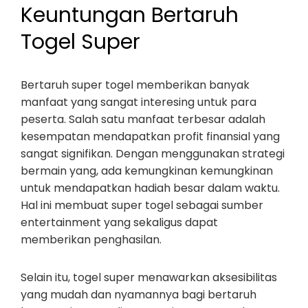
Keuntungan Bertaruh
Togel Super
Bertaruh super togel memberikan banyak
manfaat yang sangat interesing untuk para
peserta. Salah satu manfaat terbesar adalah
kesempatan mendapatkan profit finansial yang
sangat signifikan. Dengan menggunakan strategi
bermain yang, ada kemungkinan kemungkinan
untuk mendapatkan hadiah besar dalam waktu.
Hal ini membuat super togel sebagai sumber
entertainment yang sekaligus dapat
memberikan penghasilan.
Selain itu, togel super menawarkan aksesibilitas
yang mudah dan nyamannya bagi bertaruh