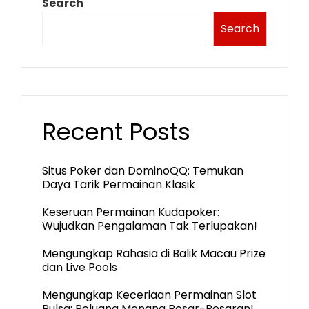
Search
Search
Recent Posts
Situs Poker dan DominoQQ: Temukan
Daya Tarik Permainan Klasik
Keseruan Permainan Kudapoker:
Wujudkan Pengalaman Tak Terlupakan!
Mengungkap Rahasia di Balik Macau Prize
dan Live Pools
Mengungkap Keceriaan Permainan Slot
Pulsa: Peluang Menang Besar-Besaran!