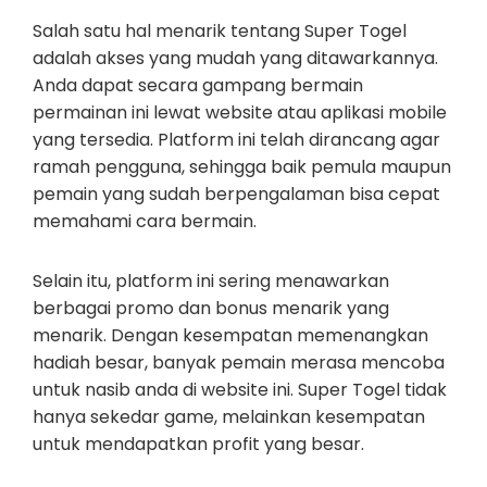
Salah satu hal menarik tentang Super Togel
adalah akses yang mudah yang ditawarkannya.
Anda dapat secara gampang bermain
permainan ini lewat website atau aplikasi mobile
yang tersedia. Platform ini telah dirancang agar
ramah pengguna, sehingga baik pemula maupun
pemain yang sudah berpengalaman bisa cepat
memahami cara bermain.
Selain itu, platform ini sering menawarkan
berbagai promo dan bonus menarik yang
menarik. Dengan kesempatan memenangkan
hadiah besar, banyak pemain merasa mencoba
untuk nasib anda di website ini. Super Togel tidak
hanya sekedar game, melainkan kesempatan
untuk mendapatkan profit yang besar.