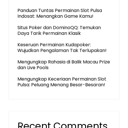
Panduan Tuntas Permainan Slot Pulsa
Indosat: Menangkan Game Kamu!
Situs Poker dan DominoQQ: Temukan
Daya Tarik Permainan Klasik
Keseruan Permainan Kudapoker:
Wujudkan Pengalaman Tak Terlupakan!
Mengungkap Rahasia di Balik Macau Prize
dan Live Pools
Mengungkap Keceriaan Permainan Slot
Pulsa: Peluang Menang Besar-Besaran!
Recent Comments