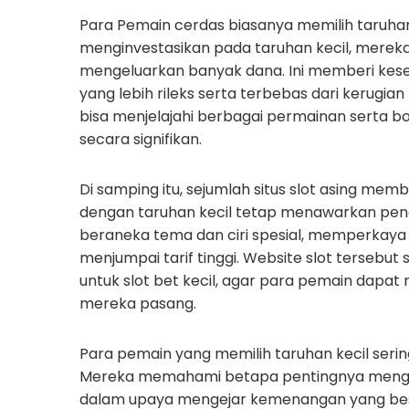
Para Pemain cerdas biasanya memilih taruhan k
menginvestasikan pada taruhan kecil, mere
mengeluarkan banyak dana. Ini memberi ke
yang lebih rileks serta terbebas dari kerugian
bisa menjelajahi berbagai permainan serta b
secara signifikan.
Di samping itu, sejumlah situs slot asing 
dengan taruhan kecil tetap menawarkan pen
beraneka tema dan ciri spesial, memperkay
menjumpai tarif tinggi. Website slot terseb
untuk slot bet kecil, agar para pemain dapat
mereka pasang.
Para pemain yang memilih taruhan kecil seri
Mereka memahami betapa pentingnya mengelo
dalam upaya mengejar kemenangan yang besa