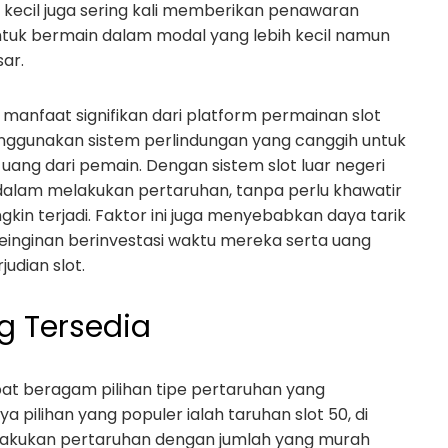
 kecil juga sering kali memberikan penawaran
uk bermain dalam modal yang lebih kecil namun
ar.
manfaat signifikan dari platform permainan slot
enggunakan sistem perlindungan yang canggih untuk
uang dari pemain. Dengan sistem slot luar negeri
alam melakukan pertaruhan, tanpa perlu khawatir
in terjadi. Faktor ini juga menyebabkan daya tarik
keinginan berinvestasi waktu mereka serta uang
udian slot.
g Tersedia
apat beragam pilihan tipe pertaruhan yang
pilihan yang populer ialah taruhan slot 50, di
kukan pertaruhan dengan jumlah yang murah