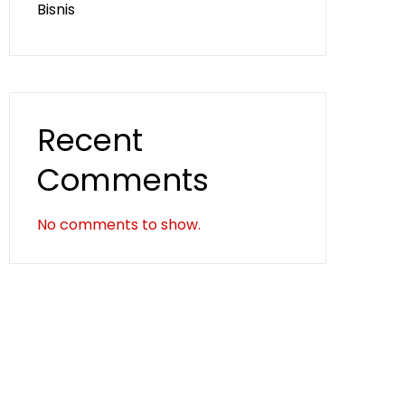
Bisnis
Recent
Comments
No comments to show.