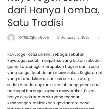
dari Hanya Lomba,
Satu Tradisi
fOT8EJXjf0m8ov5
January 10, 2026
Kayutogel, atau dikenal sebagai sebutan
kayutogel, sudah menjadi isu yang bukan sekedar
game, tetapi juga merupakan bagian dari tradisi
yang sangat kuat dalam masyarakat. Kegiatan ini
yang memadukan unsur luck serta strategi,
sudah mendatangkan sejumlah penggemar dari
berbagai berbagai lapisan masyarakat. Bukan
hanya di sektor mereka yang mencari
kesenangan, melainkan juga diantara pada