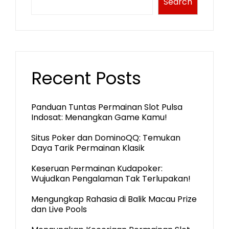
Search
Recent Posts
Panduan Tuntas Permainan Slot Pulsa
Indosat: Menangkan Game Kamu!
Situs Poker dan DominoQQ: Temukan
Daya Tarik Permainan Klasik
Keseruan Permainan Kudapoker:
Wujudkan Pengalaman Tak Terlupakan!
Mengungkap Rahasia di Balik Macau Prize
dan Live Pools