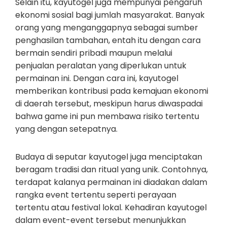
Selain itu, kayutogel juga mempunyai pengaruh
ekonomi sosial bagi jumlah masyarakat. Banyak
orang yang menganggapnya sebagai sumber
penghasilan tambahan, entah itu dengan cara
bermain sendiri pribadi maupun melalui
penjualan peralatan yang diperlukan untuk
permainan ini. Dengan cara ini, kayutogel
memberikan kontribusi pada kemajuan ekonomi
di daerah tersebut, meskipun harus diwaspadai
bahwa game ini pun membawa risiko tertentu
yang dengan setepatnya.
Budaya di seputar kayutogel juga menciptakan
beragam tradisi dan ritual yang unik. Contohnya,
terdapat kalanya permainan ini diadakan dalam
rangka event tertentu seperti perayaan
tertentu atau festival lokal. Kehadiran kayutogel
dalam event-event tersebut menunjukkan