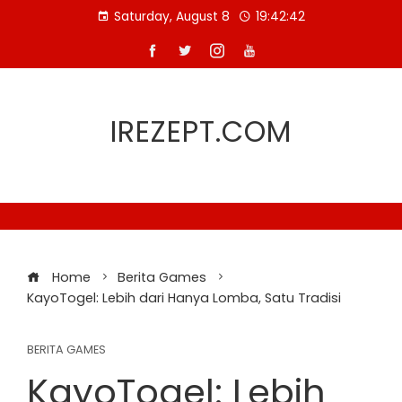
Skip
Saturday, August 8
19:42:42
to
content
IREZEPT.COM
Home
Berita Games
KayoTogel: Lebih dari Hanya Lomba, Satu Tradisi
BERITA GAMES
KayoTogel: Lebih