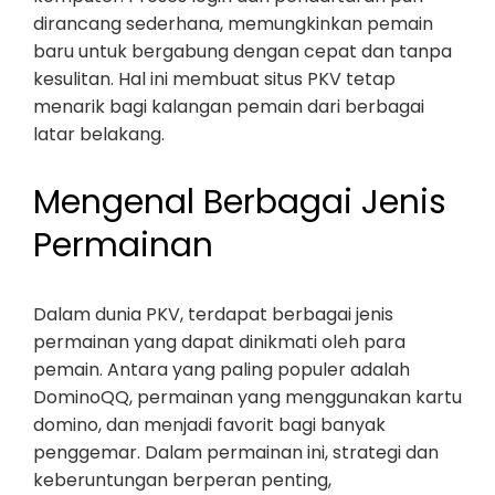
dirancang sederhana, memungkinkan pemain
baru untuk bergabung dengan cepat dan tanpa
kesulitan. Hal ini membuat situs PKV tetap
menarik bagi kalangan pemain dari berbagai
latar belakang.
Mengenal Berbagai Jenis
Permainan
Dalam dunia PKV, terdapat berbagai jenis
permainan yang dapat dinikmati oleh para
pemain. Antara yang paling populer adalah
DominoQQ, permainan yang menggunakan kartu
domino, dan menjadi favorit bagi banyak
penggemar. Dalam permainan ini, strategi dan
keberuntungan berperan penting,