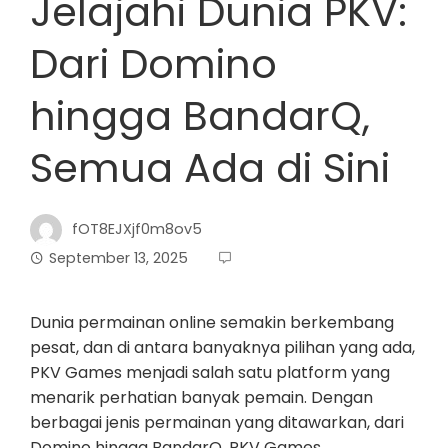
Jelajahi Dunia PKV:
Dari Domino
hingga BandarQ,
Semua Ada di Sini
fOT8EJXjf0m8ov5
September 13, 2025
Dunia permainan online semakin berkembang
pesat, dan di antara banyaknya pilihan yang ada,
PKV Games menjadi salah satu platform yang
menarik perhatian banyak pemain. Dengan
berbagai jenis permainan yang ditawarkan, dari
Domino hingga BandarQ, PKV Games