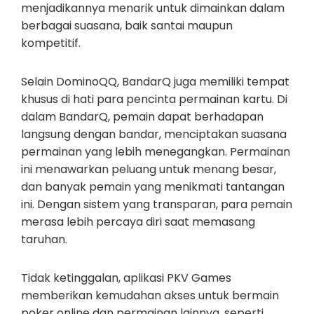
menjadikannya menarik untuk dimainkan dalam
berbagai suasana, baik santai maupun
kompetitif.
Selain DominoQQ, BandarQ juga memiliki tempat
khusus di hati para pencinta permainan kartu. Di
dalam BandarQ, pemain dapat berhadapan
langsung dengan bandar, menciptakan suasana
permainan yang lebih menegangkan. Permainan
ini menawarkan peluang untuk menang besar,
dan banyak pemain yang menikmati tantangan
ini. Dengan sistem yang transparan, para pemain
merasa lebih percaya diri saat memasang
taruhan.
Tidak ketinggalan, aplikasi PKV Games
memberikan kemudahan akses untuk bermain
poker online dan permainan lainnya, seperti