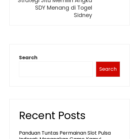
Strategi Jitu Memilih Angka
SDY Menang di Togel
Sidney
Search
Search
Recent Posts
Panduan Tuntas Permainan Slot Pulsa