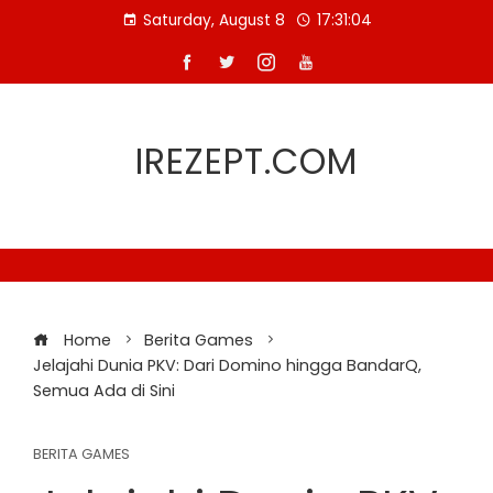
Skip
Saturday, August 8
17:31:04
to
content
IREZEPT.COM
Home
Berita Games
Jelajahi Dunia PKV: Dari Domino hingga BandarQ,
Semua Ada di Sini
BERITA GAMES