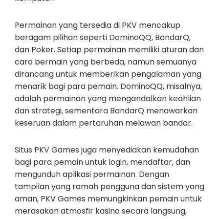
Permainan yang tersedia di PKV mencakup
beragam pilihan seperti DominoQQ, BandarQ,
dan Poker. Setiap permainan memiliki aturan dan
cara bermain yang berbeda, namun semuanya
dirancang untuk memberikan pengalaman yang
menarik bagi para pemain. DominoQQ, misalnya,
adalah permainan yang mengandalkan keahlian
dan strategi, sementara BandarQ menawarkan
keseruan dalam pertaruhan melawan bandar.
Situs PKV Games juga menyediakan kemudahan
bagi para pemain untuk login, mendaftar, dan
mengunduh aplikasi permainan. Dengan
tampilan yang ramah pengguna dan sistem yang
aman, PKV Games memungkinkan pemain untuk
merasakan atmosfir kasino secara langsung,