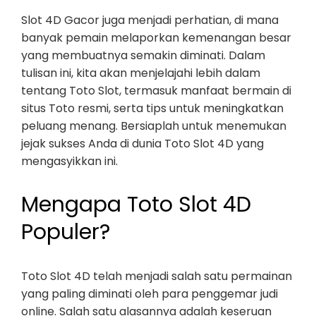
Slot 4D Gacor juga menjadi perhatian, di mana
banyak pemain melaporkan kemenangan besar
yang membuatnya semakin diminati. Dalam
tulisan ini, kita akan menjelajahi lebih dalam
tentang Toto Slot, termasuk manfaat bermain di
situs Toto resmi, serta tips untuk meningkatkan
peluang menang. Bersiaplah untuk menemukan
jejak sukses Anda di dunia Toto Slot 4D yang
mengasyikkan ini.
Mengapa Toto Slot 4D
Populer?
Toto Slot 4D telah menjadi salah satu permainan
yang paling diminati oleh para penggemar judi
online. Salah satu alasannya adalah keseruan