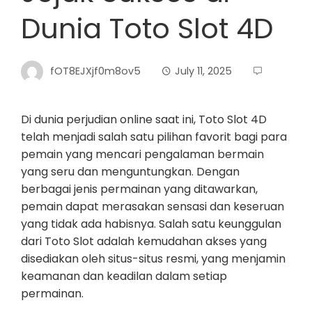
Dunia Toto Slot 4D
fOT8EJXjf0m8ov5
July 11, 2025
Di dunia perjudian online saat ini, Toto Slot 4D
telah menjadi salah satu pilihan favorit bagi para
pemain yang mencari pengalaman bermain
yang seru dan menguntungkan. Dengan
berbagai jenis permainan yang ditawarkan,
pemain dapat merasakan sensasi dan keseruan
yang tidak ada habisnya. Salah satu keunggulan
dari Toto Slot adalah kemudahan akses yang
disediakan oleh situs-situs resmi, yang menjamin
keamanan dan keadilan dalam setiap
permainan.