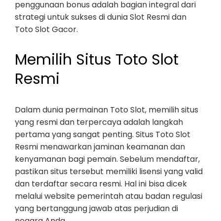
penggunaan bonus adalah bagian integral dari
strategi untuk sukses di dunia Slot Resmi dan
Toto Slot Gacor.
Memilih Situs Toto Slot
Resmi
Dalam dunia permainan Toto Slot, memilih situs
yang resmi dan terpercaya adalah langkah
pertama yang sangat penting. Situs Toto Slot
Resmi menawarkan jaminan keamanan dan
kenyamanan bagi pemain. Sebelum mendaftar,
pastikan situs tersebut memiliki lisensi yang valid
dan terdaftar secara resmi. Hal ini bisa dicek
melalui website pemerintah atau badan regulasi
yang bertanggung jawab atas perjudian di
negara Anda.