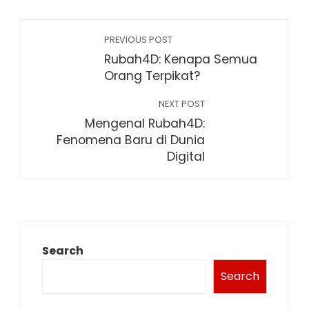
PREVIOUS POST
Rubah4D: Kenapa Semua
Orang Terpikat?
NEXT POST
Mengenal Rubah4D:
Fenomena Baru di Dunia
Digital
Search
Search