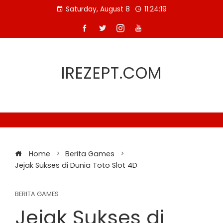
Skip
Saturday, August 8
11:24:19
to
content
IREZEPT.COM
Home
Berita Games
Jejak Sukses di Dunia Toto Slot 4D
BERITA GAMES
Jejak Sukses di