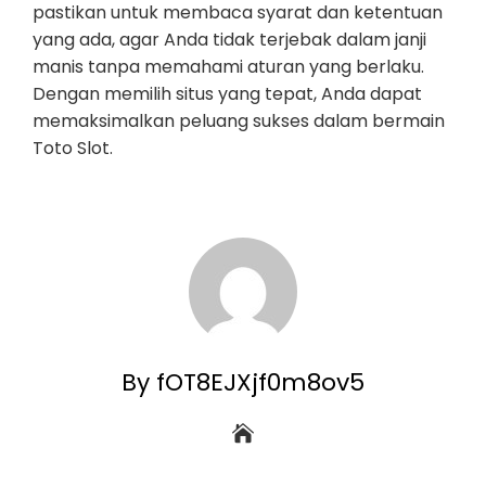
pastikan untuk membaca syarat dan ketentuan
yang ada, agar Anda tidak terjebak dalam janji
manis tanpa memahami aturan yang berlaku.
Dengan memilih situs yang tepat, Anda dapat
memaksimalkan peluang sukses dalam bermain
Toto Slot.
By fOT8EJXjf0m8ov5