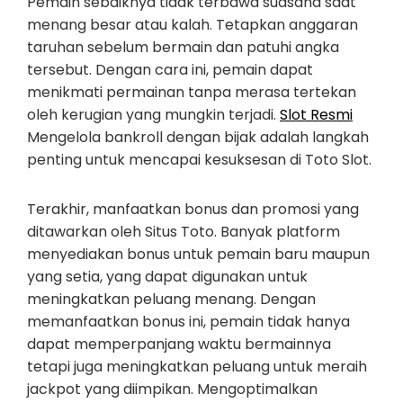
Pemain sebaiknya tidak terbawa suasana saat
menang besar atau kalah. Tetapkan anggaran
taruhan sebelum bermain dan patuhi angka
tersebut. Dengan cara ini, pemain dapat
menikmati permainan tanpa merasa tertekan
oleh kerugian yang mungkin terjadi.
Slot Resmi
Mengelola bankroll dengan bijak adalah langkah
penting untuk mencapai kesuksesan di Toto Slot.
Terakhir, manfaatkan bonus dan promosi yang
ditawarkan oleh Situs Toto. Banyak platform
menyediakan bonus untuk pemain baru maupun
yang setia, yang dapat digunakan untuk
meningkatkan peluang menang. Dengan
memanfaatkan bonus ini, pemain tidak hanya
dapat memperpanjang waktu bermainnya
tetapi juga meningkatkan peluang untuk meraih
jackpot yang diimpikan. Mengoptimalkan