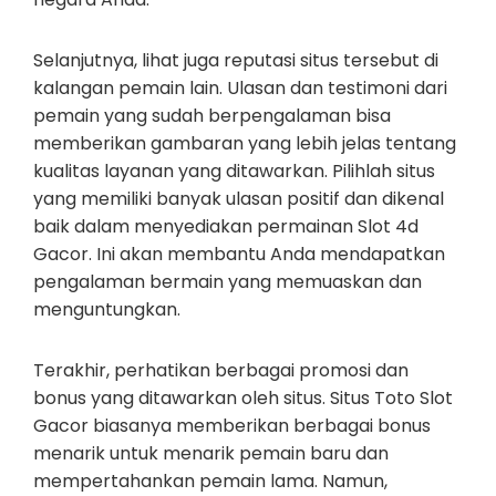
Selanjutnya, lihat juga reputasi situs tersebut di
kalangan pemain lain. Ulasan dan testimoni dari
pemain yang sudah berpengalaman bisa
memberikan gambaran yang lebih jelas tentang
kualitas layanan yang ditawarkan. Pilihlah situs
yang memiliki banyak ulasan positif dan dikenal
baik dalam menyediakan permainan Slot 4d
Gacor. Ini akan membantu Anda mendapatkan
pengalaman bermain yang memuaskan dan
menguntungkan.
Terakhir, perhatikan berbagai promosi dan
bonus yang ditawarkan oleh situs. Situs Toto Slot
Gacor biasanya memberikan berbagai bonus
menarik untuk menarik pemain baru dan
mempertahankan pemain lama. Namun,