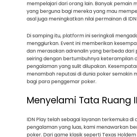
mempelajari dari orang lain. Banyak pemain 
yang berguna bagi mereka yang mau memperbai
asal juga meningkatkan nilai permainan di IDN
Di samping itu, platform ini seringkali meng
menggiurkan. Event ini memberikan kesempa
dan merasakan adrenalin yang berbeda dari 
seiring dengan bertumbuhnya keterampilan dan
pengalaman yang sulit dilupakan. Kesempata
menambah reputasi di dunia poker semakin m
bagi para penggemar poker.
Menyelami Tata Ruang I
IDN Play telah sebagai layanan terkemuka di
pengalaman yang luas, kami menawarkan ber
poker. Dari game klasik seperti Texas Holdem