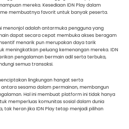
emampuan mereka. Kesediaan IDN Play dalam
ame membuatnya favorit untuk banyak peserta.
ini menonjol adalah antarmuka pengguna yang
ain dapat secara cepat membuka akses beragam
insentif menarik pun merupakan daya tarik
uk meningkatkan peluang kemenangan mereka. IDN
rikan pengalaman bermain adil serta terbuka,
ndungi semua transaksi.
menciptakan lingkungan hangat serta
i antara sesama dalam permainan, membangun
ngalaman. Hal ini membuat platform ini tidak hanya
ntuk memperluas komunitas sosial dalam dunia
ak heran jika IDN Play tetap menjadi pilihan