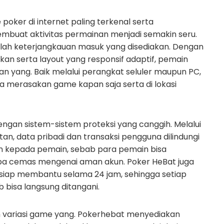
ker di internet paling terkenal serta
buat aktivitas permainan menjadi semakin seru.
lah keterjangkauan masuk yang disediakan. Dengan
kan serta layout yang responsif adaptif, pemain
 yang. Baik melalui perangkat seluler maupun PC,
a merasakan game kapan saja serta di lokasi
dengan sistem-sistem proteksi yang canggih. Melalui
, data pribadi dan transaksi pengguna dilindungi
an kepada pemain, sebab para pemain bisa
a cemas mengenai aman akun. Poker HeBat juga
 siap membantu selama 24 jam, sehingga setiap
bisa langsung ditangani.
ah variasi game yang. Pokerhebat menyediakan