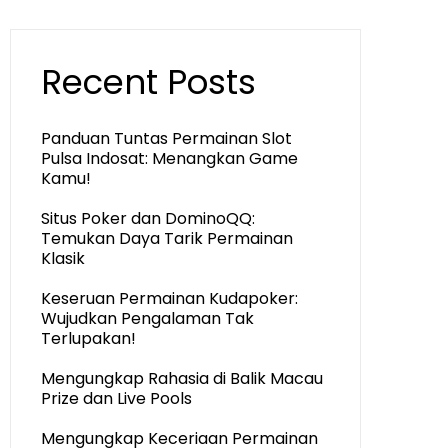
Recent Posts
Panduan Tuntas Permainan Slot
Pulsa Indosat: Menangkan Game
Kamu!
Situs Poker dan DominoQQ:
Temukan Daya Tarik Permainan
Klasik
Keseruan Permainan Kudapoker:
Wujudkan Pengalaman Tak
Terlupakan!
Mengungkap Rahasia di Balik Macau
Prize dan Live Pools
Mengungkap Keceriaan Permainan