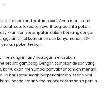
 tak terlupakan, terutama saat Anda menelusuri
i salah satu lokasi terfavorit bagi pecinta poker,
asyikkan dan kesempatan dalam bersaing dengan
eunggulan di hal keamanan dan kenyamanan, IDN
a pemain poker terbaik.
Play, memungkinkan Anda agar merasakan
ne secara gampang. Dengan tampilan desain yang
m, kamu akan menjumpai banyak tantangan menarik
ula baru atau sudah berpengalaman, setiap sesi
an kamu pengalaman yang mendebarkan serta penuh
t