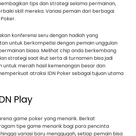
membagikan tips dan strategi selama permainan,
ki skill mereka. Variasi pemain dari berbagai
 Poker.
adakan konferensi seru dengan hadiah yang
tan untuk berkompetisi dengan pemain unggulan
permainan biasa. Melihat chip anda berkembang
 strategi saat ikut serta di turnamen bisa jadi
n untuk meraih hasil kemenangan besar dan
emperkuat atraksi IDN Poker sebagai tujuan utama
DN Play
 arena game poker yang menarik. Berkat
agam tipe game menarik bagi para pencinta
 hingga variasi baru menggugah, setiap pemain bisa