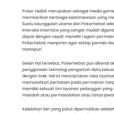
Poker HeBat merupakan sebagai media game po
memberikan berbagai keistimewaan yang mem
Suatu keunggulan utama dari Pokerhebat ada
interaksi interface yang sangat mudah diguna
dapat dengan cepat meneliti ragam permainan
Pokerhebat menjamin agar setiap pemain bis
manapun.
Selain hal tersebut, Pokerhebat pun dikenal 
penggunaan teknologi pengaman data kekuatan
dengan baik. Hal ini menciptakan rasa nyam
memusatkan perhatian pada permainan tanp
memiliki sebuah tim layanan pelanggan yang
masalah atau permasalahan atau tanya jawab 
Kelebihan lain yang patut diperhatikan adal