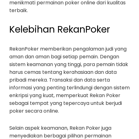
menikmati permainan poker online dari kualitas
terbaik.
Kelebihan RekanPoker
RekanPoker memberikan pengalaman judi yang
aman dan aman bagi setiap pemain. Dengan
sistem keamanan yang tinggi, para pemain tidak
harus cemas tentang kerahasiaan dan data
pribadi mereka. Transaksi dan data serta
informasi yang penting terlindungi dengan sistem
enkripsi yang kuat, memperkuat Rekan Poker
sebagai tempat yang tepercaya untuk berjudi
poker secara online.
Selain aspek keamanan, Rekan Poker juga
menyediakan berbagai pilihan permainan