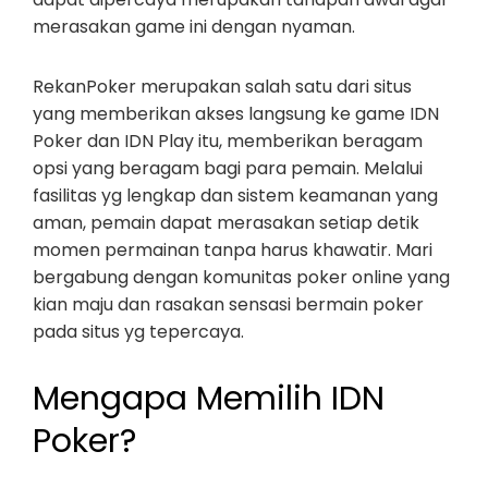
merasakan game ini dengan nyaman.
RekanPoker merupakan salah satu dari situs
yang memberikan akses langsung ke game IDN
Poker dan IDN Play itu, memberikan beragam
opsi yang beragam bagi para pemain. Melalui
fasilitas yg lengkap dan sistem keamanan yang
aman, pemain dapat merasakan setiap detik
momen permainan tanpa harus khawatir. Mari
bergabung dengan komunitas poker online yang
kian maju dan rasakan sensasi bermain poker
pada situs yg tepercaya.
Mengapa Memilih IDN
Poker?