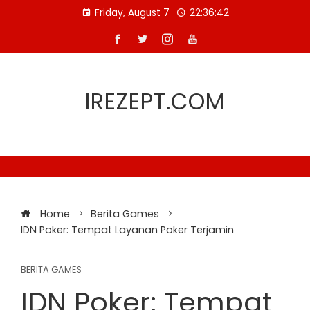
Skip
Friday, August 7
22:36:43
to
content
IREZEPT.COM
Home
Berita Games
IDN Poker: Tempat Layanan Poker Terjamin
BERITA GAMES
IDN Poker: Tempat