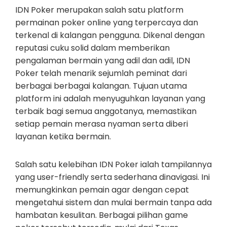
IDN Poker merupakan salah satu platform
permainan poker online yang terpercaya dan
terkenal di kalangan pengguna. Dikenal dengan
reputasi cuku solid dalam memberikan
pengalaman bermain yang adil dan adil, IDN
Poker telah menarik sejumlah peminat dari
berbagai berbagai kalangan. Tujuan utama
platform ini adalah menyuguhkan layanan yang
terbaik bagi semua anggotanya, memastikan
setiap pemain merasa nyaman serta diberi
layanan ketika bermain.
Salah satu kelebihan IDN Poker ialah tampilannya
yang user-friendly serta sederhana dinavigasi. Ini
memungkinkan pemain agar dengan cepat
mengetahui sistem dan mulai bermain tanpa ada
hambatan kesulitan. Berbagai pilihan game