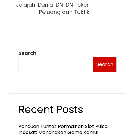
Jelajahi Dunia IDN IDN Poker:
Peluang dan Taktik
Search
Search
Recent Posts
Panduan Tuntas Permainan Slot Pulsa
Indosat: Menangkan Game Kamu!