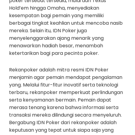
poker tersebut tersedia, mulai dari Texas
Hold’em hingga Omaha, menyediakan
kesempatan bagi pemain yang memiliki
berbagai tingkat keahlian untuk mencoba nasib
mereka. Selain itu, IDN Poker juga
menyelenggarakan ajang menarik yang
menawarkan hadiah besar, menambah
ketertarikan bagi para pecinta poker.
Rekanpoker adalah mitra resmi IDN Poker
menjamin agar pemain mendapat pengalaman
yang. Melalui fitur-fitur inovatif serta teknologi
terbaru, rekanpoker memperkuat perlindungan
serta kenyamanan bermain. Pemain dapat
merasa tenang karena bahwa informasi serta
transaksi mereka dilindungi secara menyeluruh.
Bergabung IDN Poker dari rekanpoker adalah
keputusan yang tepat untuk siapa saja yang