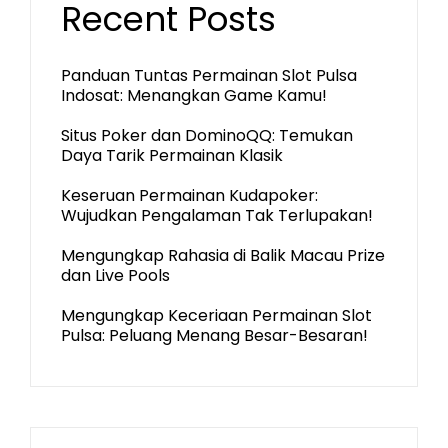
Recent Posts
Panduan Tuntas Permainan Slot Pulsa
Indosat: Menangkan Game Kamu!
Situs Poker dan DominoQQ: Temukan
Daya Tarik Permainan Klasik
Keseruan Permainan Kudapoker:
Wujudkan Pengalaman Tak Terlupakan!
Mengungkap Rahasia di Balik Macau Prize
dan Live Pools
Mengungkap Keceriaan Permainan Slot
Pulsa: Peluang Menang Besar-Besaran!