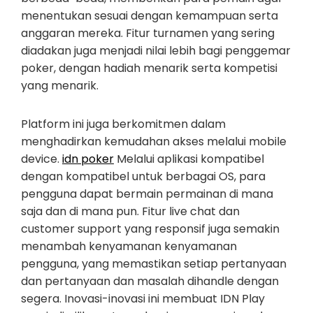
menentukan sesuai dengan kemampuan serta
anggaran mereka. Fitur turnamen yang sering
diadakan juga menjadi nilai lebih bagi penggemar
poker, dengan hadiah menarik serta kompetisi
yang menarik.
Platform ini juga berkomitmen dalam
menghadirkan kemudahan akses melalui mobile
device.
idn poker
Melalui aplikasi kompatibel
dengan kompatibel untuk berbagai OS, para
pengguna dapat bermain permainan di mana
saja dan di mana pun. Fitur live chat dan
customer support yang responsif juga semakin
menambah kenyamanan kenyamanan
pengguna, yang memastikan setiap pertanyaan
dan pertanyaan dan masalah dihandle dengan
segera. Inovasi-inovasi ini membuat IDN Play