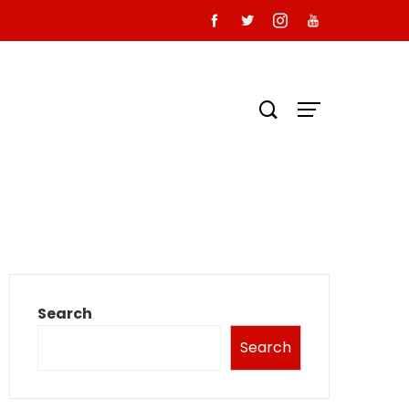
Search
Search