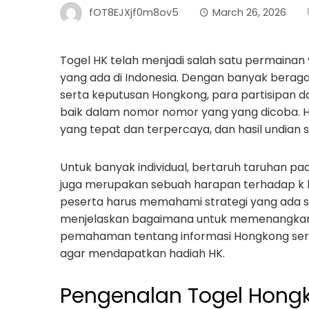
fOT8EJXjf0m8ov5
March 26, 2026
Togel HK telah menjadi salah satu permainan y
yang ada di Indonesia. Dengan banyak berag
serta keputusan Hongkong, para partisipan 
baik dalam nomor nomor yang yang dicoba. HK
yang tepat dan terpercaya, dan hasil undian s
Untuk banyak individual, bertaruh taruhan p
juga merupakan sebuah harapan terhadap k
peserta harus memahami strategi yang ada s
menjelaskan bagaimana untuk memenangkan 
pemahaman tentang informasi Hongkong ser
agar mendapatkan hadiah HK.
Pengenalan Togel Hong