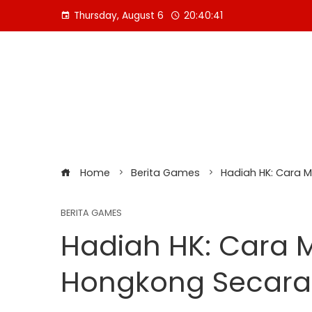
Skip
Thursday, August 6
20:40:41
to
content
Home
Berita Games
Hadiah HK: Cara 
BERITA GAMES
Hadiah HK: Cara 
Hongkong Secara