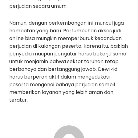
perjudian secara umum.
Namun, dengan perkembangan ini, muncul juga
hambatan yang baru. Pertumbuhan akses judi
online bisa mungkin memperburuk kecanduan
perjudian di kalangan peserta. Karena itu, baiklah
penyedia maupun pengatur harus bekerja sama
untuk menjamin bahwa sektor taruhan tetap
berbahaya dan bertanggung jawab. Dewi 4d
harus berperan aktif dalam mengedukasi
peserta mengenai bahaya perjudian sambil
memberikan layanan yang lebih aman dan
teratur.