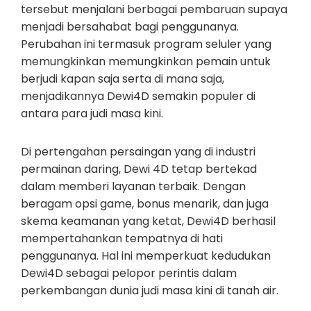
tersebut menjalani berbagai pembaruan supaya
menjadi bersahabat bagi penggunanya.
Perubahan ini termasuk program seluler yang
memungkinkan memungkinkan pemain untuk
berjudi kapan saja serta di mana saja,
menjadikannya Dewi4D semakin populer di
antara para judi masa kini.
Di pertengahan persaingan yang di industri
permainan daring, Dewi 4D tetap bertekad
dalam memberi layanan terbaik. Dengan
beragam opsi game, bonus menarik, dan juga
skema keamanan yang ketat, Dewi4D berhasil
mempertahankan tempatnya di hati
penggunanya. Hal ini memperkuat kedudukan
Dewi4D sebagai pelopor perintis dalam
perkembangan dunia judi masa kini di tanah air.