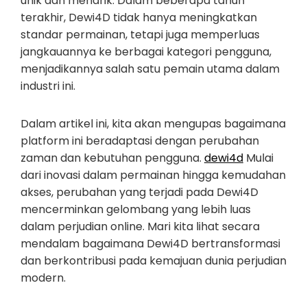
unik dan menarik. Dalam beberapa tahun
terakhir, Dewi4D tidak hanya meningkatkan
standar permainan, tetapi juga memperluas
jangkauannya ke berbagai kategori pengguna,
menjadikannya salah satu pemain utama dalam
industri ini.
Dalam artikel ini, kita akan mengupas bagaimana
platform ini beradaptasi dengan perubahan
zaman dan kebutuhan pengguna.
dewi4d
Mulai
dari inovasi dalam permainan hingga kemudahan
akses, perubahan yang terjadi pada Dewi4D
mencerminkan gelombang yang lebih luas
dalam perjudian online. Mari kita lihat secara
mendalam bagaimana Dewi4D bertransformasi
dan berkontribusi pada kemajuan dunia perjudian
modern.