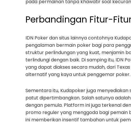
pada permainan tanpa khawatir soal kecura
Perbandingan Fitur-Fitu
IDN Poker dan situs lainnya contohnya Kuda
pengalaman bermain poker bagi para penggun
struktur perlindungan yang kuat, menjamin b
terlindungi dengan baik. Di samping itu, ID
yang dapat diakses secara mudah, dari Texa
alternatif yang kaya untuk penggemar poker.
Sementara itu, Kudapoker juga menyediakan 
patut dipertimbangkan. Salah satunya adalah
dengan pemula. Platform ini juga terkenal d
promo reguler yang menggoda bagi pemain 
ini memberikan insentif tambahan untuk pem