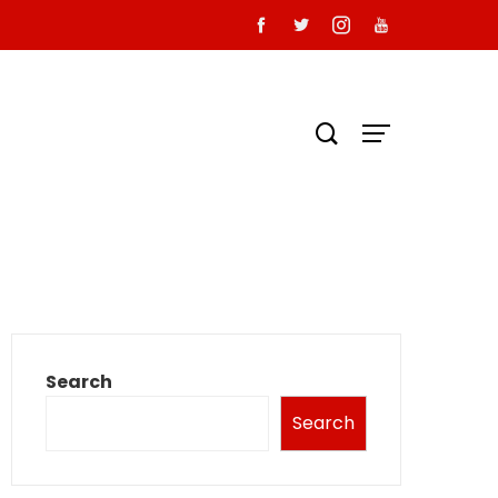
Search
Search