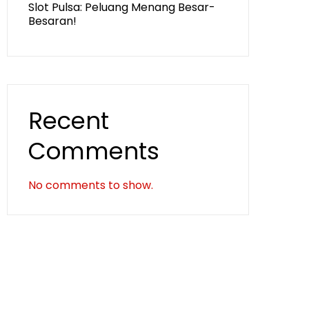
Slot Pulsa: Peluang Menang Besar-
Besaran!
Recent
Comments
No comments to show.