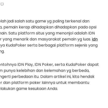
elah jadi salah satu game yg paling terkenal dan
ada, pemain kerap dihadapkan dihadapkan pada opsi
in. Satu platform situs yang menonjol adalah IDN
ur yang menarik dan masyarakat pemain yg luas.
idn
nya KudaPoker serta berbagai platform sejenis yang
ng.
contohnya IDN Play, IDN Poker, serta KudaPoker dapat
orm punya kelebihan dan kelemahan yg berbeda,
rti perbedaan itu. Dalam artikel ini, kita hendak
 dan platform poker lainnya untuk membantu
lakukan game kesukaan Anda.