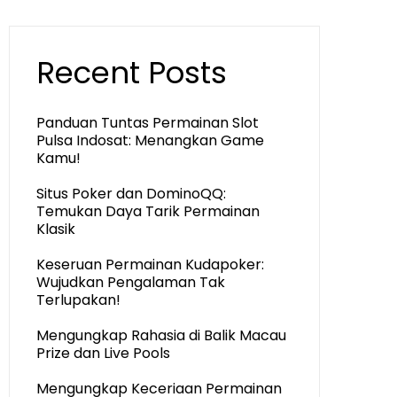
Recent Posts
Panduan Tuntas Permainan Slot
Pulsa Indosat: Menangkan Game
Kamu!
Situs Poker dan DominoQQ:
Temukan Daya Tarik Permainan
Klasik
Keseruan Permainan Kudapoker:
Wujudkan Pengalaman Tak
Terlupakan!
Mengungkap Rahasia di Balik Macau
Prize dan Live Pools
Mengungkap Keceriaan Permainan