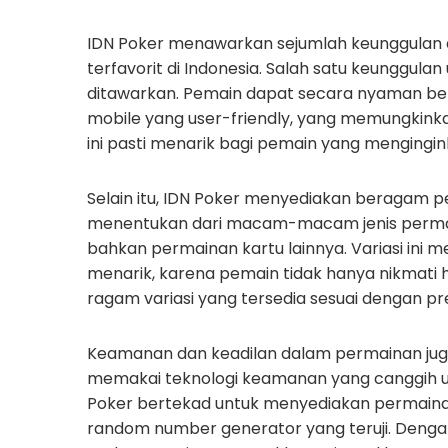
IDN Poker menawarkan sejumlah keunggulan 
terfavorit di Indonesia. Salah satu keunggu
ditawarkan. Pemain dapat secara nyaman b
mobile yang user-friendly, yang memungkinka
ini pasti menarik bagi pemain yang mengingin
Selain itu, IDN Poker menyediakan beragam 
menentukan dari macam-macam jenis permai
bahkan permainan kartu lainnya. Variasi ini 
menarik, karena pemain tidak hanya nikmati 
ragam variasi yang tersedia sesuai dengan pr
Keamanan dan keadilan dalam permainan juga 
memakai teknologi keamanan yang canggih untuk
Poker bertekad untuk menyediakan permaina
random number generator yang teruji. Denga