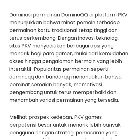
Dominasi permainan DominoQQ di platform PKV
menunjukkan bahwa minat pemain terhadap
permainan kartu tradisional tetap tinggi dan
terus berkembang. Dengan inovasi teknologi,
situs PKV menyediakan berbagai opsi yang
menarik bagi para gamer, mulai dari kemudahan
akses hingga pengalaman bermain yang lebih
interaktif. Popularitas permainan seperti
dominoqq dan bandarqq menandakan bahwa
peminat semakin banyak, memotivasi
pengembang untuk terus memperbaiki dan
menambah variasi permainan yang tersedia.
Melihat prospek kedepan, PKV games
berpotensi besar untuk menarik lebih banyak
pengguna dengan strategi pemasaran yang