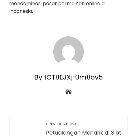
mendominasi pasar permainan online di
Indonesia.
By fOT8EJXjf0m8ov5
PREVIOUS POST
Petualangan Menarik di Slot