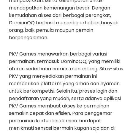
mengasyikkan, serta kesempatan untuk
mendapatkan kemenangan besar. Dengan
kemudahan akses dari berbagai perangkat,
DominoQQ berhasil menarik perhatian banyak
orang, baik pemula maupun pemain
berpengalaman.
PKV Games menawarkan berbagai variasi
permainan, termasuk DominoQQ, yang memiliki
aturan sederhana namun menantang. Situs-situs
PKV yang menyediakan permainan ini
memberikan platform yang aman dan nyaman
untuk berkompetisi. Selain itu, proses login dan
pendaftaran yang mudah, serta adanya aplikasi
PKV Games membuat akses ke permainan
semakin cepat dan efisien. Para penggemar
permainan kartu dan domino kini dapat
menikmati sensasi bermain kapan saja dan di