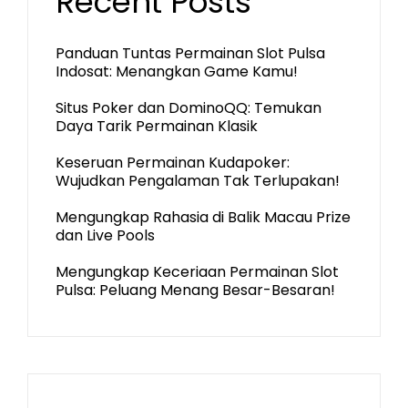
Recent Posts
Panduan Tuntas Permainan Slot Pulsa
Indosat: Menangkan Game Kamu!
Situs Poker dan DominoQQ: Temukan
Daya Tarik Permainan Klasik
Keseruan Permainan Kudapoker:
Wujudkan Pengalaman Tak Terlupakan!
Mengungkap Rahasia di Balik Macau Prize
dan Live Pools
Mengungkap Keceriaan Permainan Slot
Pulsa: Peluang Menang Besar-Besaran!