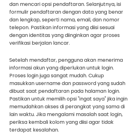
dan mencari opsi pendaftaran. Selanjutnya, isi
formulir pendaftaran dengan data yang benar
dan lengkap, seperti nama, email, dan nomor
telepon. Pastikan informasi yang diisi sesuai
dengan identitas yang diinginkan agar proses
verifikasi berjalan lancar.
Setelah mendaftar, pengguna akan menerima
informasi akun yang diperlukan untuk login.
Proses login juga sangat mudah. Cukup
masukkan username dan password yang sudah
dibuat saat pendaftaran pada halaman login.
Pastikan untuk memilih opsi "ingat saya" jika ingin
memudahkan akses di perangkat yang sama di
lain waktu. Jika mengalami masalah saat login,
periksa kembali kolom yang diisi agar tidak
terdapat kesalahan.