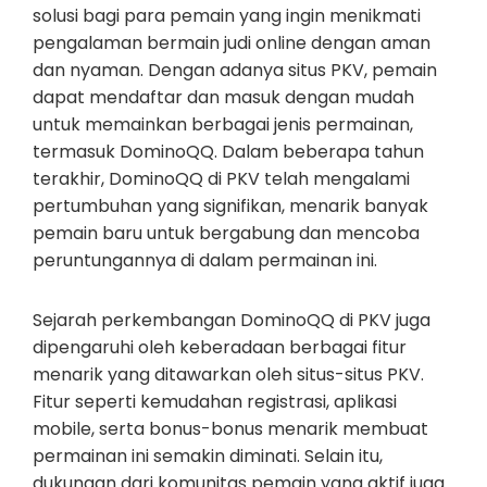
solusi bagi para pemain yang ingin menikmati
pengalaman bermain judi online dengan aman
dan nyaman. Dengan adanya situs PKV, pemain
dapat mendaftar dan masuk dengan mudah
untuk memainkan berbagai jenis permainan,
termasuk DominoQQ. Dalam beberapa tahun
terakhir, DominoQQ di PKV telah mengalami
pertumbuhan yang signifikan, menarik banyak
pemain baru untuk bergabung dan mencoba
peruntungannya di dalam permainan ini.
Sejarah perkembangan DominoQQ di PKV juga
dipengaruhi oleh keberadaan berbagai fitur
menarik yang ditawarkan oleh situs-situs PKV.
Fitur seperti kemudahan registrasi, aplikasi
mobile, serta bonus-bonus menarik membuat
permainan ini semakin diminati. Selain itu,
dukungan dari komunitas pemain yang aktif juga