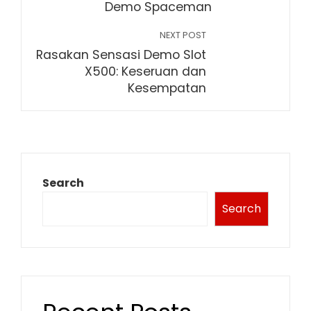
Demo Spaceman
NEXT POST
Rasakan Sensasi Demo Slot
X500: Keseruan dan
Kesempatan
Search
Search