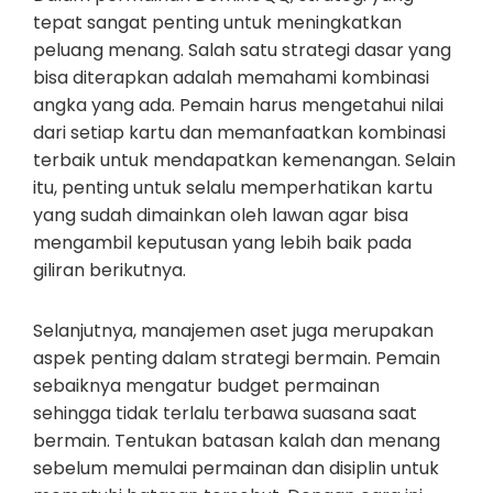
tepat sangat penting untuk meningkatkan
peluang menang. Salah satu strategi dasar yang
bisa diterapkan adalah memahami kombinasi
angka yang ada. Pemain harus mengetahui nilai
dari setiap kartu dan memanfaatkan kombinasi
terbaik untuk mendapatkan kemenangan. Selain
itu, penting untuk selalu memperhatikan kartu
yang sudah dimainkan oleh lawan agar bisa
mengambil keputusan yang lebih baik pada
giliran berikutnya.
Selanjutnya, manajemen aset juga merupakan
aspek penting dalam strategi bermain. Pemain
sebaiknya mengatur budget permainan
sehingga tidak terlalu terbawa suasana saat
bermain. Tentukan batasan kalah dan menang
sebelum memulai permainan dan disiplin untuk