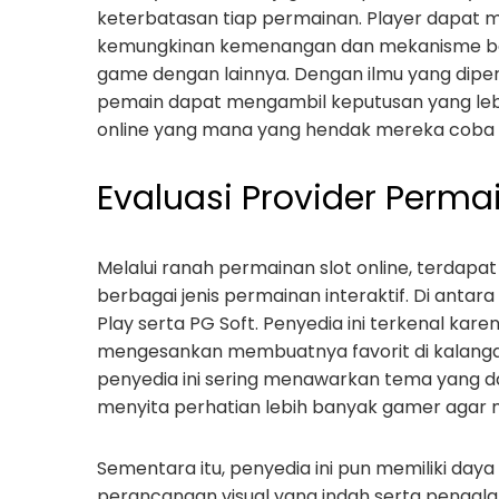
keterbatasan tiap permainan. Player dapat
kemungkinan kemenangan dan mekanisme bonus
game dengan lainnya. Dengan ilmu yang dipe
pemain dapat mengambil keputusan yang lebi
online yang mana yang hendak mereka coba 
Evaluasi Provider Perma
Melalui ranah permainan slot online, terda
berbagai jenis permainan interaktif. Di anta
Play serta PG Soft. Penyedia ini terkenal kare
mengesankan membuatnya favorit di kalanga
penyedia ini sering menawarkan tema yang 
menyita perhatian lebih banyak gamer agar
Sementara itu, penyedia ini pun memiliki day
perancangan visual yang indah serta pengala