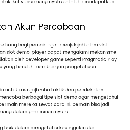
tuk ikut varian uang nyata setelah mendapatkan
an Akun Percobaan
uang bagi pemain agar menjelajahi alam slot
gan slot demo, player dapat mengalami mekanisme
ediakan oleh developer game seperti Pragmatic Play
 baru yang hendak membangun pengetahuan
n untuk menguji coba taktik dan pendekatan
 mencoba berbagai tipe slot demo agar mengetahui
main mereka. Lewat cara ini, pemain bisa jadi
uang dalam permainan nyata.
ng baik dalam mengetahui keunggulan dan