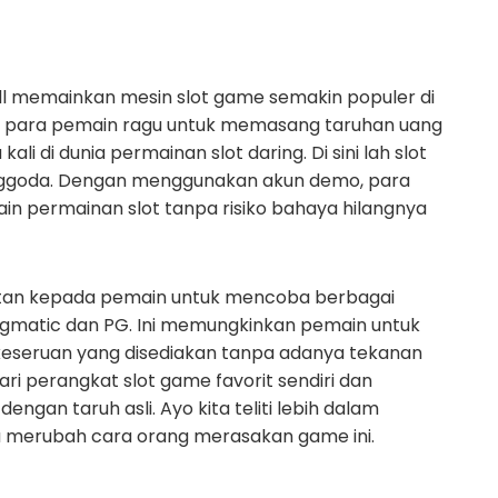
ill memainkan mesin slot game semakin populer di
li para pemain ragu untuk memasang taruhan uang
li di dunia permainan slot daring. Di sini lah slot
nggoda. Dengan menggunakan akun demo, para
 permainan slot tanpa risiko bahaya hilangnya
an kepada pemain untuk mencoba berbagai
ragmatic dan PG. Ini memungkinkan pemain untuk
 keseruan yang disediakan tanpa adanya tekanan
ari perangkat slot game favorit sendiri dan
gan taruh asli. Ayo kita teliti lebih dalam
u merubah cara orang merasakan game ini.