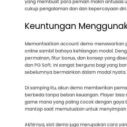
yang membuat para pemain makin antusias un
cukup pengalaman dan dan kepercayaan diri.
Keuntungan Menggunak
Memanfaatkan account demo menawarkan pel
online sambil bahaya kehilangan modal. Den
permainan, fitur bonus, dan konsep yang dis
dan PG Soft. Ini sangat berguna bagi yang
sebelumnya bermainkan dalam modal nyata.
Di samping itu, akun demo memberikan pemai
berbeda tanpa beban keuangan. Player bisa
game mana yang paling cocok dengan gaya ber
mantap saat memutuskan untuk menyimpan 
Akhirnya, slot demo juga merupakan cara ya