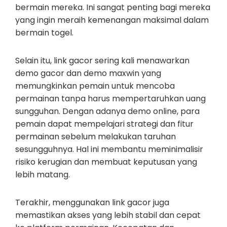
bermain mereka. Ini sangat penting bagi mereka
yang ingin meraih kemenangan maksimal dalam
bermain togel.
Selain itu, link gacor sering kali menawarkan
demo gacor dan demo maxwin yang
memungkinkan pemain untuk mencoba
permainan tanpa harus mempertaruhkan uang
sungguhan. Dengan adanya demo online, para
pemain dapat mempelajari strategi dan fitur
permainan sebelum melakukan taruhan
sesungguhnya. Hal ini membantu meminimalisir
risiko kerugian dan membuat keputusan yang
lebih matang.
Terakhir, menggunakan link gacor juga
memastikan akses yang lebih stabil dan cepat