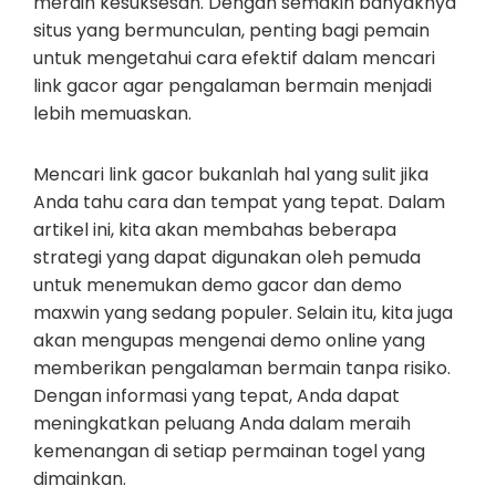
meraih kesuksesan. Dengan semakin banyaknya
situs yang bermunculan, penting bagi pemain
untuk mengetahui cara efektif dalam mencari
link gacor agar pengalaman bermain menjadi
lebih memuaskan.
Mencari link gacor bukanlah hal yang sulit jika
Anda tahu cara dan tempat yang tepat. Dalam
artikel ini, kita akan membahas beberapa
strategi yang dapat digunakan oleh pemuda
untuk menemukan demo gacor dan demo
maxwin yang sedang populer. Selain itu, kita juga
akan mengupas mengenai demo online yang
memberikan pengalaman bermain tanpa risiko.
Dengan informasi yang tepat, Anda dapat
meningkatkan peluang Anda dalam meraih
kemenangan di setiap permainan togel yang
dimainkan.