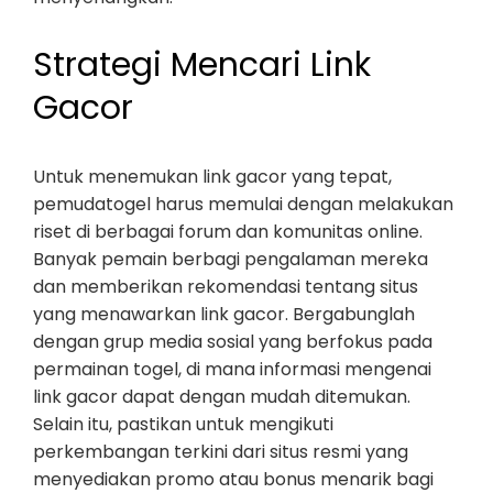
Strategi Mencari Link
Gacor
Untuk menemukan link gacor yang tepat,
pemudatogel harus memulai dengan melakukan
riset di berbagai forum dan komunitas online.
Banyak pemain berbagi pengalaman mereka
dan memberikan rekomendasi tentang situs
yang menawarkan link gacor. Bergabunglah
dengan grup media sosial yang berfokus pada
permainan togel, di mana informasi mengenai
link gacor dapat dengan mudah ditemukan.
Selain itu, pastikan untuk mengikuti
perkembangan terkini dari situs resmi yang
menyediakan promo atau bonus menarik bagi