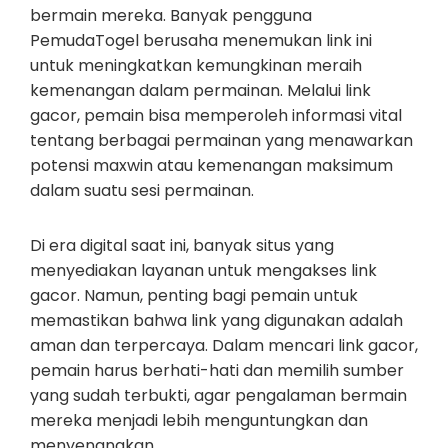
bermain mereka. Banyak pengguna
PemudaTogel berusaha menemukan link ini
untuk meningkatkan kemungkinan meraih
kemenangan dalam permainan. Melalui link
gacor, pemain bisa memperoleh informasi vital
tentang berbagai permainan yang menawarkan
potensi maxwin atau kemenangan maksimum
dalam suatu sesi permainan.
Di era digital saat ini, banyak situs yang
menyediakan layanan untuk mengakses link
gacor. Namun, penting bagi pemain untuk
memastikan bahwa link yang digunakan adalah
aman dan terpercaya. Dalam mencari link gacor,
pemain harus berhati-hati dan memilih sumber
yang sudah terbukti, agar pengalaman bermain
mereka menjadi lebih menguntungkan dan
menyenangkan.