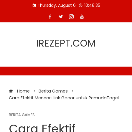
Skip
Thursday, August 6
10:48:35
to
content
IREZEPT.COM
Home
Berita Games
Cara Efektif Mencari Link Gacor untuk PemudaTogel
BERITA GAMES
Cara Efektif