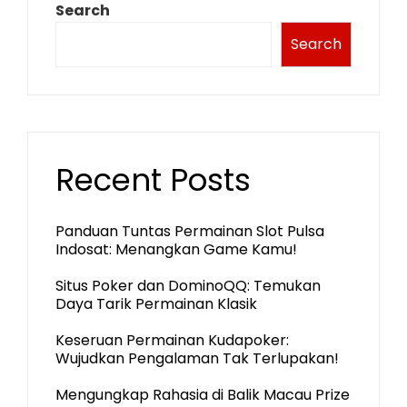
Search
Search
Recent Posts
Panduan Tuntas Permainan Slot Pulsa
Indosat: Menangkan Game Kamu!
Situs Poker dan DominoQQ: Temukan
Daya Tarik Permainan Klasik
Keseruan Permainan Kudapoker:
Wujudkan Pengalaman Tak Terlupakan!
Mengungkap Rahasia di Balik Macau Prize