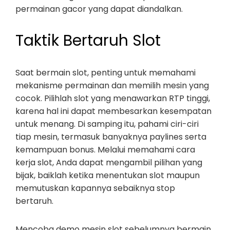
permainan gacor yang dapat diandalkan.
Taktik Bertaruh Slot
Saat bermain slot, penting untuk memahami
mekanisme permainan dan memilih mesin yang
cocok. Pilihlah slot yang menawarkan RTP tinggi,
karena hal ini dapat membesarkan kesempatan
untuk menang. Di samping itu, pahami ciri-ciri
tiap mesin, termasuk banyaknya paylines serta
kemampuan bonus. Melalui memahami cara
kerja slot, Anda dapat mengambil pilihan yang
bijak, baiklah ketika menentukan slot maupun
memutuskan kapannya sebaiknya stop
bertaruh.
Mencoba demo mesin slot sebelumnya bermain