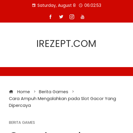
Skip
Saturday, August 8
06:02:54
to
content
IREZEPT.COM
Home
Berita Games
Cara Ampuh Mengalahkan pada Slot Gacor Yang
Dipercaya
BERITA GAMES