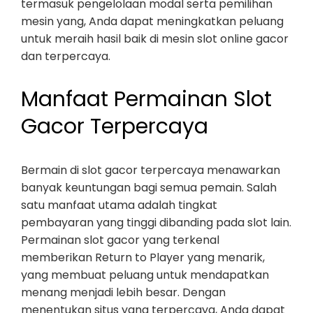
termasuk pengelolaan modal serta pemilihan
mesin yang, Anda dapat meningkatkan peluang
untuk meraih hasil baik di mesin slot online gacor
dan terpercaya.
Manfaat Permainan Slot
Gacor Terpercaya
Bermain di slot gacor terpercaya menawarkan
banyak keuntungan bagi semua pemain. Salah
satu manfaat utama adalah tingkat
pembayaran yang tinggi dibanding pada slot lain.
Permainan slot gacor yang terkenal
memberikan Return to Player yang menarik,
yang membuat peluang untuk mendapatkan
menang menjadi lebih besar. Dengan
menentukan situs yang terpercaya, Anda dapat