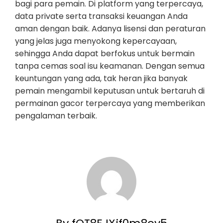
bagi para pemain. Di platform yang terpercaya,
data private serta transaksi keuangan Anda
aman dengan baik. Adanya lisensi dan peraturan
yang jelas juga menyokong kepercayaan,
sehingga Anda dapat berfokus untuk bermain
tanpa cemas soal isu keamanan. Dengan semua
keuntungan yang ada, tak heran jika banyak
pemain mengambil keputusan untuk bertaruh di
permainan gacor terpercaya yang memberikan
pengalaman terbaik.