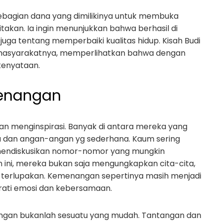
ebagian dana yang dimilikinya untuk membuka
itakan. Ia ingin menunjukkan bahwa berhasil di
juga tentang memperbaiki kualitas hidup. Kisah Budi
m masyarakatnya, memperlihatkan bahwa dengan
 kenyataan.
menangan
dan menginspirasi. Banyak di antara mereka yang
a dan angan-angan yg sederhana. Kaum sering
mendiskusikan nomor-nomor yang mungkin
ni, mereka bukan saja mengungkapkan cita-cita,
 terlupakan. Kemenangan sepertinya masih menjadi
arati emosi dan kebersamaan.
angan bukanlah sesuatu yang mudah. Tantangan dan