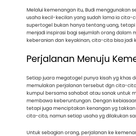
Melalui kemenangan itu, Budi menggunakan s
usaha kecil-kecilan yang sudah lama ia cita-c
supertogel bukan hanya tentang uang, tetapi 
menjadi inspirasi bagi sejumlah orang dala
keberanian dan keyakinan, cita-cita bisa jadi
Perjalanan Menuju Ke
Setiap juara megatogel punya kisah yg khas 
memulakan perjalanan tersebut dgn cita-cit
kumpul bersama sahabat atau sanak untuk 
membawa keberuntungan. Dengan kebiasaan i
tetapi juga menciptakan kenangan yg takkan
cita-cita, namun setiap usaha yg dilakukan s
Untuk sebagian orang, perjalanan ke kemen