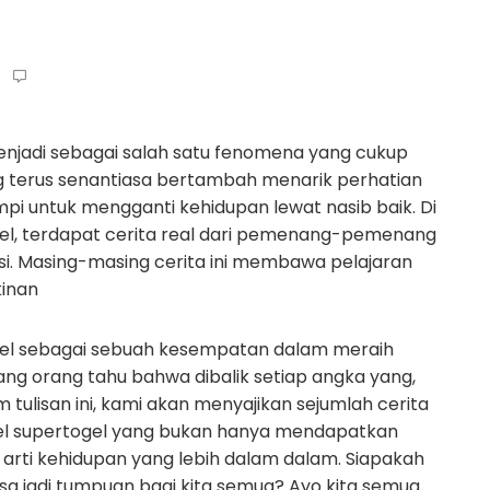
enjadi sebagai salah satu fenomena yang cukup
g terus senantiasa bertambah menarik perhatian
i untuk mengganti kehidupan lewat nasib baik. Di
gel, terdapat cerita real dari pemenang-pemenang
. Masing-masing cerita ini membawa pelajaran
kinan
el sebagai sebuah kesempatan dalam meraih
rang orang tahu bahwa dibalik setiap angka yang,
tulisan ini, kami akan menyajikan sejumlah cerita
el supertogel yang bukan hanya mendapatkan
rti kehidupan yang lebih dalam dalam. Siapakah
a jadi tumpuan bagi kita semua? Ayo kita semua