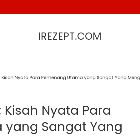
IREZEPT.COM
l: Kisah Nyata Para Pemenang Utama yang Sangat Yang Men
: Kisah Nyata Para
 yang Sangat Yang