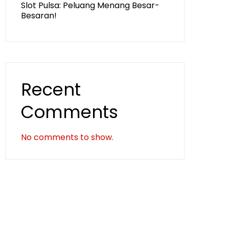
Slot Pulsa: Peluang Menang Besar-
Besaran!
Recent
Comments
No comments to show.