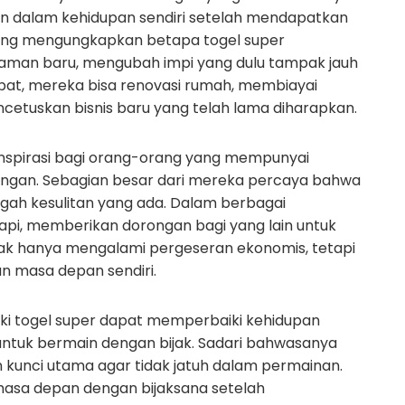
n dalam kehidupan sendiri setelah mendapatkan
ng mengungkapkan betapa togel super
man baru, mengubah impi yang dulu tampak jauh
apat, mereka bisa renovasi rumah, membiayai
cetuskan bisnis baru yang telah lama diharapkan.
 inspirasi bagi orang-orang yang mempunyai
ngan. Sebagian besar dari mereka percaya bahwa
gah kesulitan yang ada. Dalam berbagai
i api, memberikan dorongan bagi yang lain untuk
dak hanya mengalami pergeseran ekonomis, tetapi
n masa depan sendiri.
eski togel super dapat memperbaiki kehidupan
untuk bermain dengan bijak. Sadari bahwasanya
 kunci utama agar tidak jatuh dalam permainan.
asa depan dengan bijaksana setelah